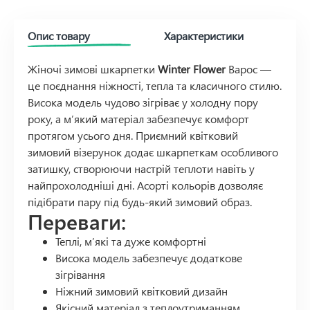
Опис товару
Характеристики
Жіночі зимові шкарпетки
Winter Flower
Варос —
це поєднання ніжності, тепла та класичного стилю.
Висока модель чудово зігріває у холодну пору
року, а м’який матеріал забезпечує комфорт
протягом усього дня. Приємний квітковий
зимовий візерунок додає шкарпеткам особливого
затишку, створюючи настрій теплоти навіть у
найпрохолодніші дні. Асорті кольорів дозволяє
підібрати пару під будь-який зимовий образ.
Переваги:
Теплі, м’які та дуже комфортні
Висока модель забезпечує додаткове
зігрівання
Ніжний зимовий квітковий дизайн
Якісний матеріал з теплоутриманням