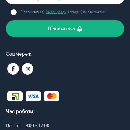
Я прочитав(ла)
Умови угоди
і згоден(на) з вимогами
Підписатись
Соцмережі
Час роботи
Пн-Пт:
9:00 - 17:00