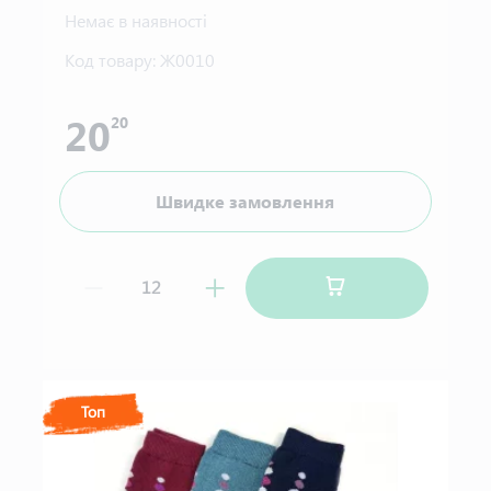
Немає в наявності
Код товару:
Ж0010
20
20
Швидке замовлення
Топ