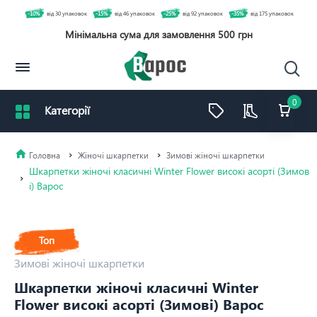
-10%
від 30 упаковок
-15%
від 46 упаковок
-25%
від 92 упаковок
-35%
від 175 упаковок
Мінімальна сума для замовлення 500 грн
0
Жіночі шкарпетки
Зимові жіночі шкарпетки
Шкарпетки жіночі класичні Winter Flower високі асорті (Зимов
і) Варос
Топ
Зимові жіночі шкарпетки
Шкарпетки жіночі класичні Winter
Flower високі асорті (Зимові) Варос