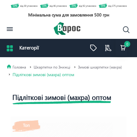
-10%
від 30 упаковок
-15%
від 46 упаковок
-25%
від 92 упаковок
-35%
від 175 упаковок
Мінімальна сума для замовлення 500 грн
0
Шкарпетки по Знижці
Зимові шкарпетки (махра)
Підліткові зимові (махра) оптом
Підліткові зимові (махра) оптом
Топ