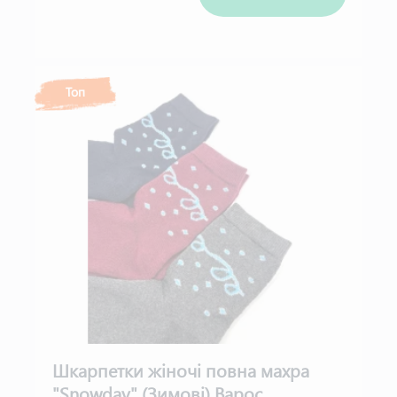
Топ
Шкарпетки жіночі повна махра
"Snowday" (Зимові) Варос