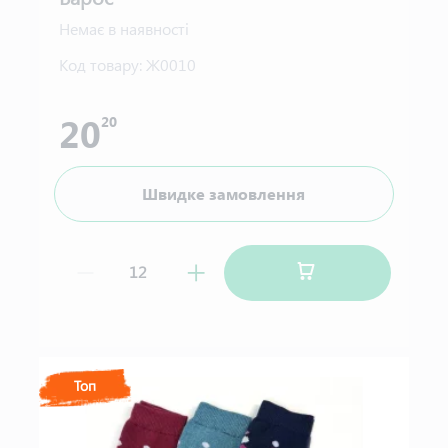
Немає в наявності
Код товару:
Ж0010
20
20
Швидке замовлення
Топ