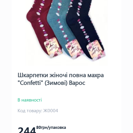
Шкарпетки жіночі повна махра
"Confetti" (Зимові) Варос
В наявності
Код товару:
Ж0004
244
80
грн/упаковка