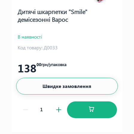
Дитячі шкарпетки "Smile"
демісезонні Варос
В наявності
Код товару:
Д0033
138
00
грн/упаковка
Швидке замовлення