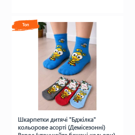
Топ
Шкарпетки дитячі "Бджілка"
кольорове асорті (Демісезонні)
Варос (уточнюйте бажані кольори)