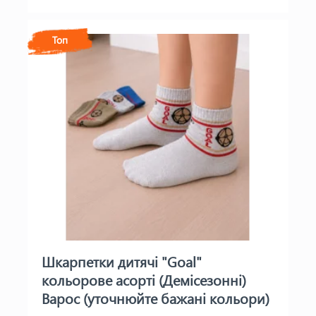
Топ
Шкарпетки дитячі "Goal"
кольорове асорті (Демісезонні)
Варос (уточнюйте бажані кольори)