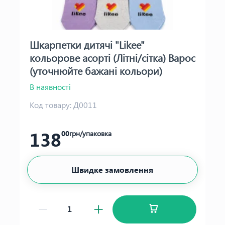
Шкарпетки дитячі "Likee"
кольорове асорті (Літні/сітка) Варос
(уточнюйте бажані кольори)
В наявності
Код товару:
Д0011
138
00
грн/упаковка
Швидке замовлення