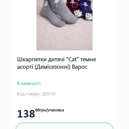
Шкарпетки дитячі "Cat" темне
асорті (Демісезонні) Варос
В наявності
Код товару:
Д0050
138
00
грн/упаковка