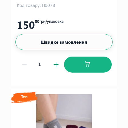
Код товару:
П0078
150
00
грн/упаковка
Швидке замовлення
Топ