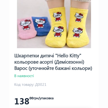
Шкарпетки дитячі "Hello Kitty"
кольорове асорті (Демісезонні)
Варос (уточнюйте бажані кольори)
В наявності
Код товару:
Д0021
138
00
грн/упаковка