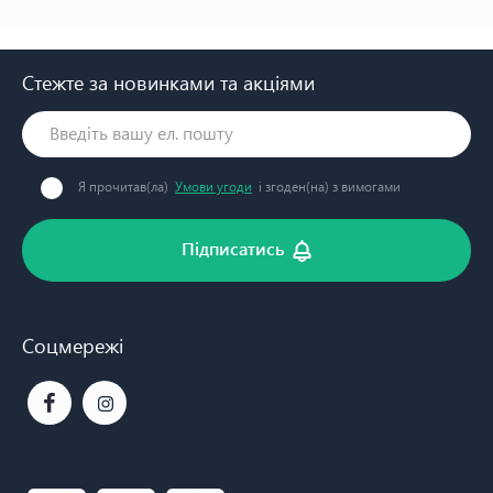
Стежте за новинками та акціями
Я прочитав(ла)
Умови угоди
і згоден(на) з вимогами
Підписатись
Соцмережі