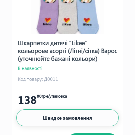
Шкарпетки дитячі "Likee"
кольорове асорті (Літні/сітка) Варос
(уточнюйте бажані кольори)
В наявності
Код товару:
Д0011
138
00
грн/упаковка
Швидке замовлення