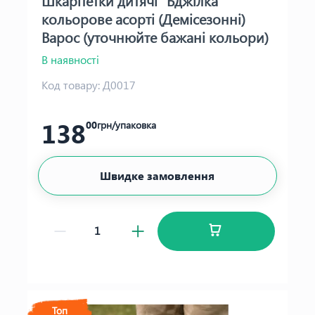
Шкарпетки дитячі "Бджілка"
кольорове асорті (Демісезонні)
Варос (уточнюйте бажані кольори)
В наявності
Код товару:
Д0017
138
00
грн/упаковка
Швидке замовлення
Топ