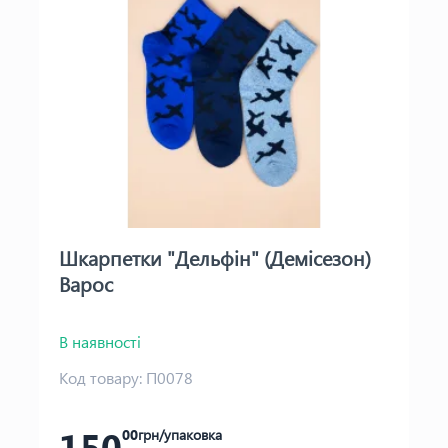
Шкарпетки "Дельфін" (Демісезон)
Варос
В наявності
Код товару:
П0078
150
00
грн/упаковка