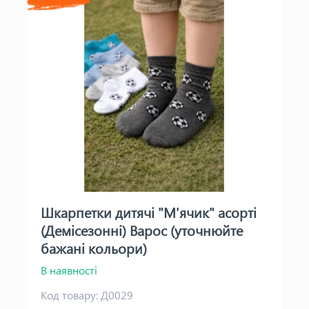
Шкарпетки дитячі "М'ячик" асорті
(Демісезонні) Варос (уточнюйте
бажані кольори)
В наявності
Код товару:
Д0029