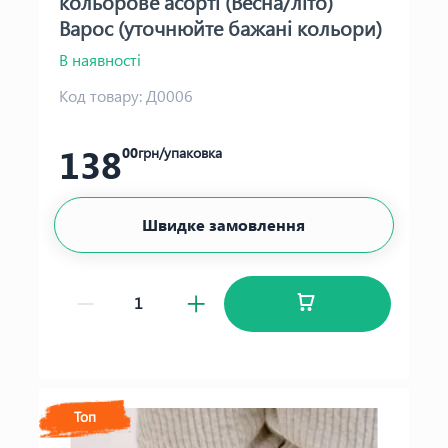
кольорове асорті (Весна/літо)
Варос (уточнюйте бажані кольори)
В наявності
Код товару:
Д0006
138
00
грн/упаковка
Швидке замовлення
Топ