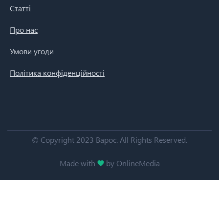
Статті
Про нас
Умови угоди
Політика конфіденційності
© Copyright 2023 Варос.
All Rights Reserved.
Made with
by OnlineMedia