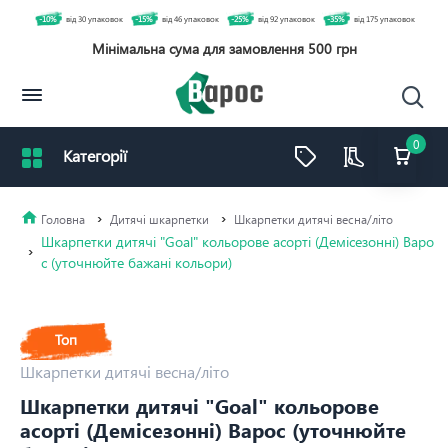
-10%
від 30 упаковок
-15%
від 46 упаковок
-25%
від 92 упаковок
-35%
від 175 упаковок
Мінімальна сума для замовлення 500 грн
0
Дитячі шкарпетки
Шкарпетки дитячі весна/літо
Шкарпетки дитячі "Goal" кольорове асорті (Демісезонні) Варо
с (уточнюйте бажані кольори)
Топ
Шкарпетки дитячі весна/літо
Шкарпетки дитячі "Goal" кольорове
асорті (Демісезонні) Варос (уточнюйте