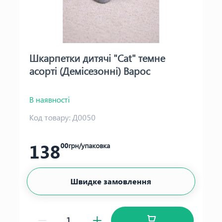
Шкарпетки дитячі "Cat" темне
асорті (Демісезонні) Варос
В наявності
Код товару:
Д0050
138
00
грн/упаковка
Швидке замовлення