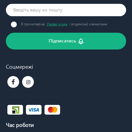
Я прочитав(ла)
Умови угоди
і згоден(на) з вимогами
Підписатись
Соцмережі
Час роботи