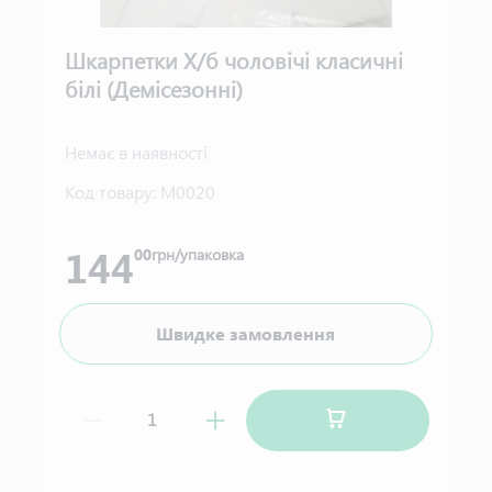
Шкарпетки Х/б чоловічі класичні
білі (Демісезонні)
Немає в наявності
Код товару:
М0020
144
00
грн/упаковка
Швидке замовлення