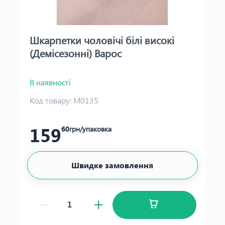
Шкарпетки чоловічі білі високі
(Демісезонні) Варос
В наявності
Код товару:
М0135
159
60
грн/упаковка
Швидке замовлення