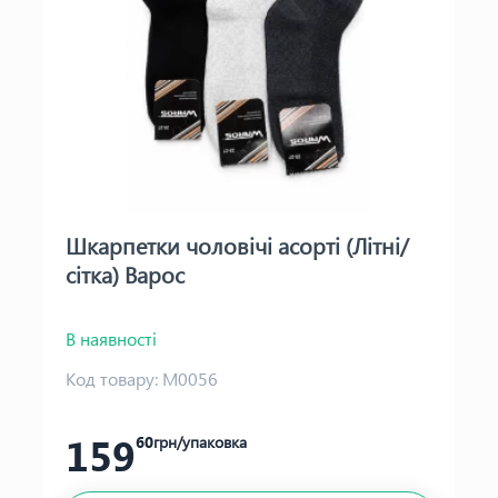
Шкарпетки чоловічі асорті (Літні/
сітка) Варос
В наявності
Код товару:
М0056
159
60
грн/упаковка