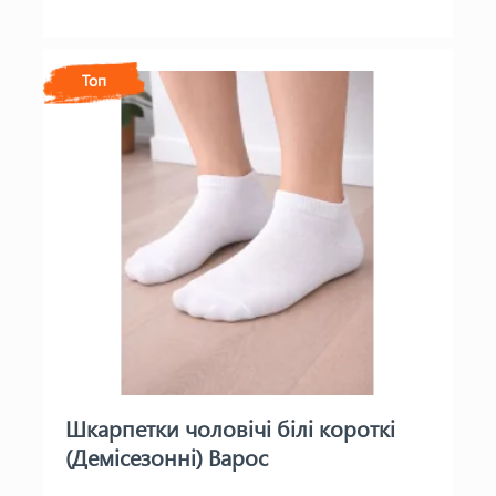
Топ
Шкарпетки чоловічі білі короткі
(Демісезонні) Варос