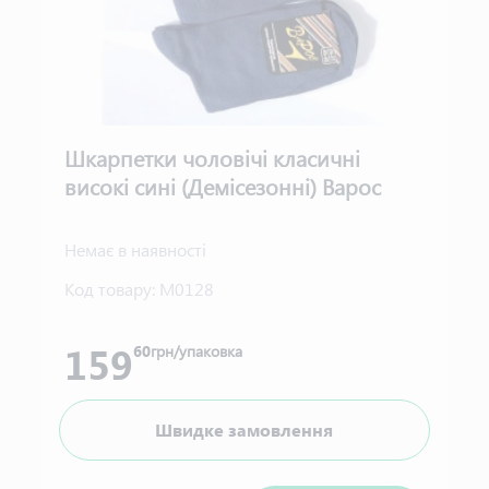
Шкарпетки чоловічі класичні
високі сині (Демісезонні) Варос
Немає в наявності
Код товару:
М0128
159
60
грн/упаковка
Швидке замовлення