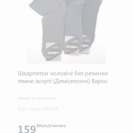
Шкарпетки чоловічі без резинки
темне асорті (Демісезонні) Варос
Немає в наявності
Код товару:
М0148
159
60
грн/упаковка