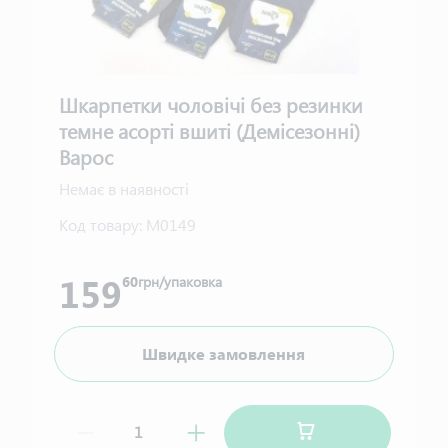
Шкарпетки чоловічі без резинки
темне асорті вшиті (Демісезонні)
Варос
Немає в наявності
Код товару:
М0149
159
60
грн/упаковка
Швидке замовлення