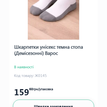
Шкарпетки унісекс темна стопа
(Демісезонні) Варос
В наявності
Код товару:
Ж0145
159
60
грн/упаковка
Швидке замовлення