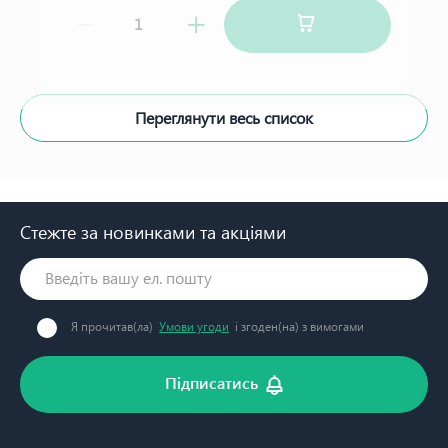
Переглянути весь список
Стежте за новинками та акціями
Я прочитав(ла)
Умови угоди
і згоден(на) з вимогами
Підписатись