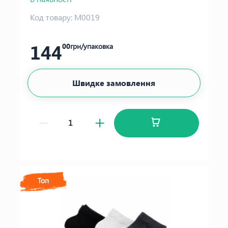
Код товару:
М0019
144
00
грн/упаковка
Швидке замовлення
Топ