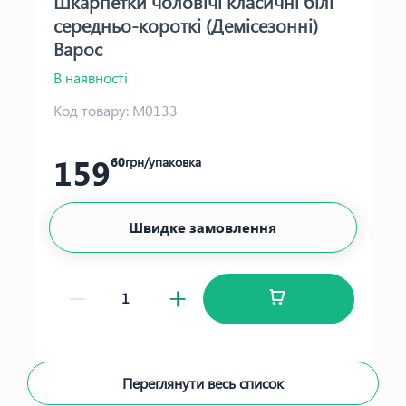
Шкарпетки чоловічі класичні білі
середньо-короткі (Демісезонні)
Варос
В наявності
Код товару:
М0133
159
60
грн/упаковка
Швидке замовлення
Переглянути весь список