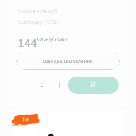
Немає в наявності
Код товару:
М0020
144
00
грн/упаковка
Швидке замовлення
Топ