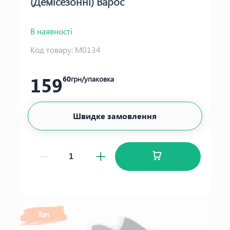
(Демісезонні) Варос
В наявності
Код товару:
М0134
159
60
грн/упаковка
Швидке замовлення
Топ