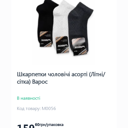
Шкарпетки чоловічі асорті (Літні/
сітка) Варос
В наявності
Код товару:
М0056
159
60
грн/упаковка