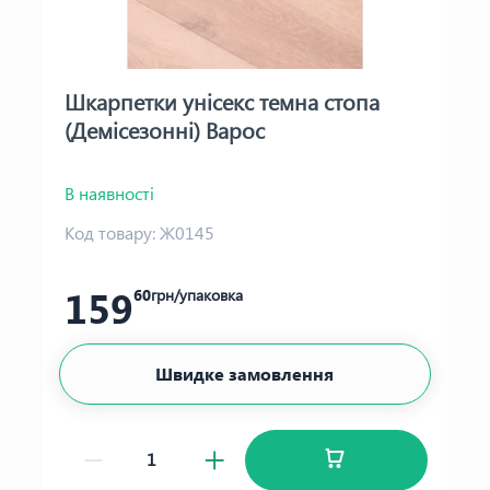
Шкарпетки унісекс темна стопа
(Демісезонні) Варос
В наявності
Код товару:
Ж0145
159
60
грн/упаковка
Швидке замовлення