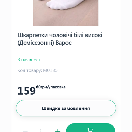
Шкарпетки чоловічі білі високі
(Демісезонні) Варос
В наявності
Код товару:
М0135
159
60
грн/упаковка
Швидке замовлення