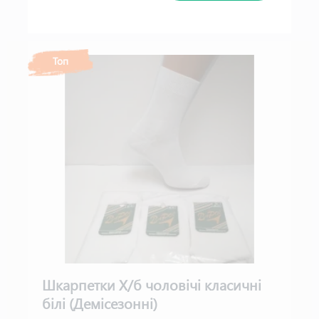
Топ
Шкарпетки Х/б чоловічі класичні
білі (Демісезонні)