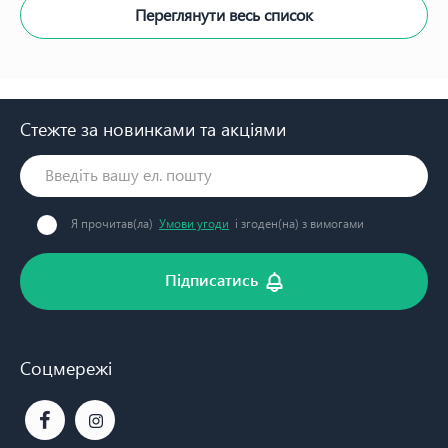
Переглянути весь список
Стежте за новинками та акціями
Я прочитав(ла)
Умови угоди
і згоден(на) з вимогами
Підписатись
Соцмережі