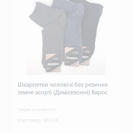
Шкарпетки чоловічі без резинки
темне асорті (Демісезонні) Варос
Немає в наявності
Код товару:
М0148