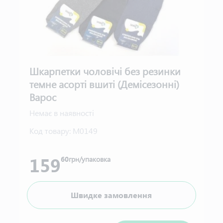
Шкарпетки чоловічі без резинки
темне асорті вшиті (Демісезонні)
Варос
Немає в наявності
Код товару:
М0149
159
60
грн/упаковка
Швидке замовлення