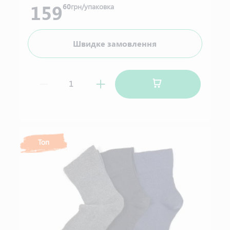
159
60
грн/упаковка
Швидке замовлення
Топ