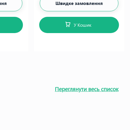
ння
Швидке замовлення
У Кошик
Переглянути весь список