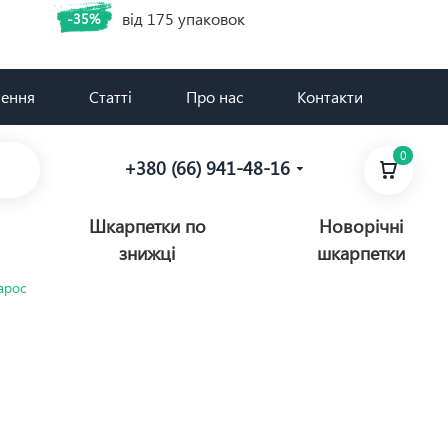
від 175 упаковок
-35%
нення
Статті
Про нас
Контакти
0
+380 (66) 941-48-16
Шкарпетки по
Новорічні
знижці
шкарпетки
Варос