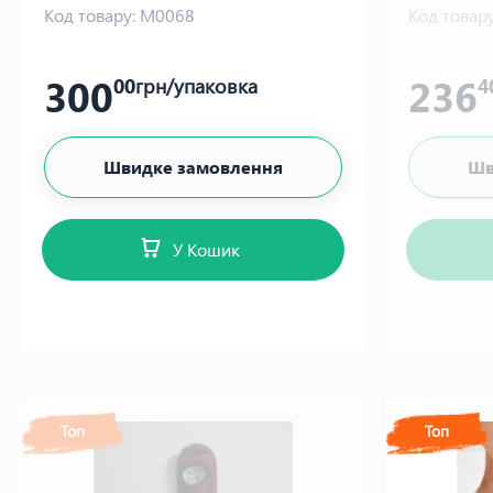
Код товару:
М0068
Код товару
300
236
00
грн/упаковка
4
Швидке замовлення
Шв
У Кошик
Топ
Топ