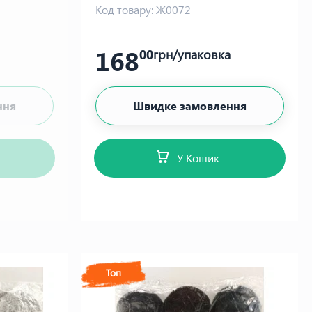
Код товару:
Ж0072
168
00
грн/упаковка
ння
Швидке замовлення
У Кошик
Топ