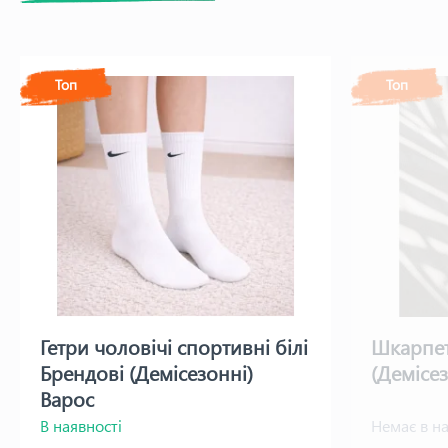
Топ
Топ
Гетри чоловічі спортивні білі
Шкарпет
Брендові (Демісезонні)
(Демісе
Варос
В наявності
Немає в на