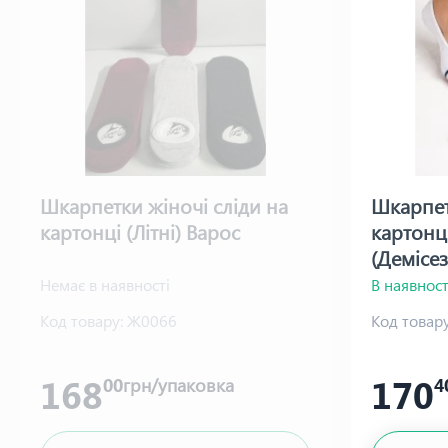
Шкарпетки жіночі сліди на
Шкарпет
картонці (Літні) Варос
картонц
(Демісе
Немає в наявності
В наявност
Код товару:
Ж0066
Код товару
168
170
00
грн/упаковка
4