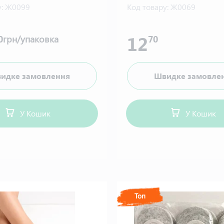
:
Ж0099
Код товару:
Ж0069
12
0
грн/упаковка
70
идке замовлення
Швидке замовле
У Кошик
У Кошик
Топ