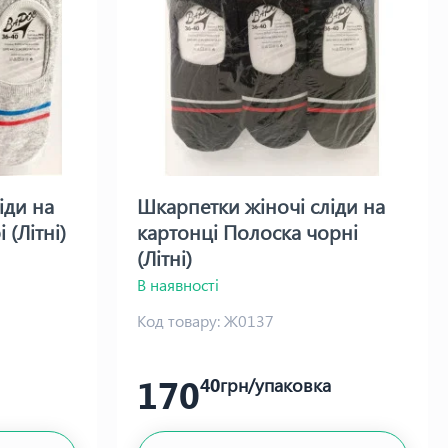
іди на
Шкарпетки жіночі сліди на
 (Літні)
картонці Полоска чорні
(Літні)
В наявності
Код товару:
Ж0137
170
40
грн/упаковка