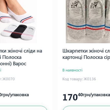
ки жіночі сліди на
Шкарпетки жіночі сл
і Полоска
картонці Полоска сірі
зонні) Варос
і
В наявності
:
Ж0070
Код товару:
Ж0136
170
0
грн/упаковка
40
грн/упаковка