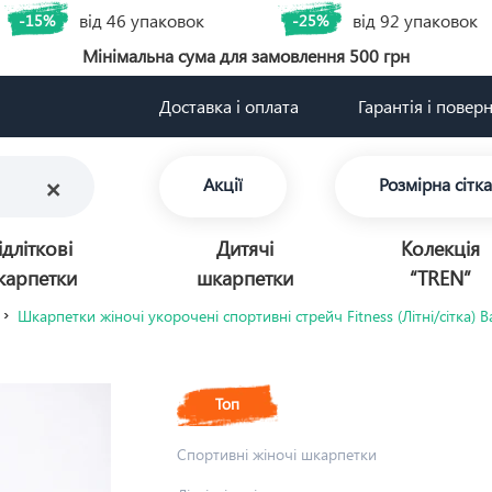
від 46 упаковок
від 92 упаковок
-15%
-25%
Мінімальна сума для замовлення 500 грн
Доставка і оплата
Гарантія і повер
×
Акції
Розмірна сітка
ідліткові
Дитячі
Колекція
карпетки
шкарпетки
“TREN”
Шкарпетки жіночі укорочені спортивні стрейч Fitness (Літні/сітка) 
Топ
Спортивні жіночі шкарпетки