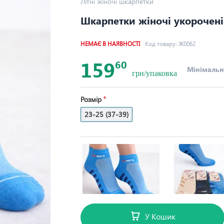
Літні жіночі шкарпетки
Шкарпетки жіночі укорочені с
НЕМАЄ В НАЯВНОСТІ
Код товару:
Ж0062
159
60
Мінімальн
грн/упаковка
Розмір
23-25 (37-39)
У Кошик