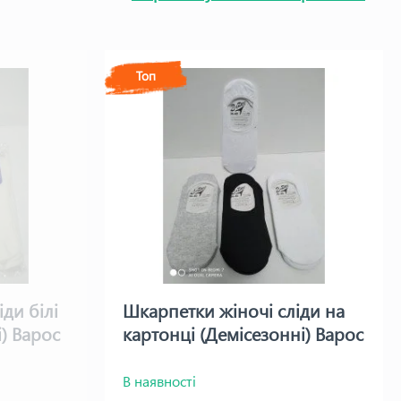
Топ
ди білі
Шкарпетки жіночі сліди на
і) Варос
картонці (Демісезонні) Варос
В наявності