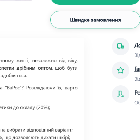
Швидке замовлення
До
Ві
ному житті, незалежно від віку,
рпетки дрібним оптом
, щоб бути
Га
надобляться.
Ві
 "ВаРос"? Розглядаючи їх, варто
Р
Об
етики до складу (20%);
на вибрати відповідний варіант;
%, що дозволяють дихати шкірі;