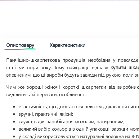
Опис товару
Характеристики
Панчішно-шкарпеткова продукція необхідна у повсякден
статі чи пори року. Тому найкраще відразу
купити шка
впевненим, що ці вироби будуть завжди під рукою, коли з
Чим же хороші жіночі короткі шкарпетки від виробника
виділити такі переваги, особливості:
еластичність, що досягається шляхом додавання синт
зручні, практичні, якісні;
служать для запобігання мозолям, натиранням;
великий вибір кольорів в одній упаковці, завжди мож
у складі використовуються натуральні волокна на 80