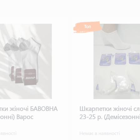
Топ
ки жіночі БАВОВНА
Шкарпетки жіночі слі
зонні) Варос
23-25 р. (Демісезонн
явності
Немає в наявності