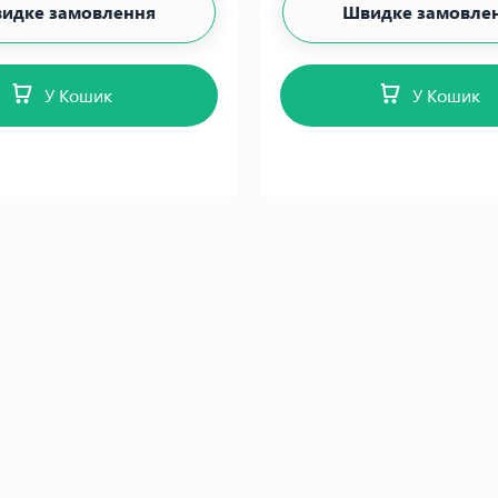
идке замовлення
Швидке замовле
У Кошик
У Кошик