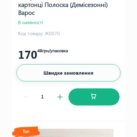
картонці Полоска (Демісезонні)
Варос
В наявності
Код товару:
Ж0070
170
40
грн/упаковка
Швидке замовлення
Топ