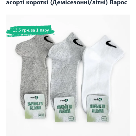
асорті короткі (Демісезонні/літні) Варос
13.5 грн. за 1 пару