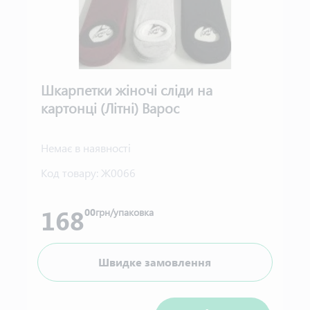
Шкарпетки жіночі сліди на
картонці (Літні) Варос
Немає в наявності
Код товару:
Ж0066
168
00
грн/упаковка
Швидке замовлення