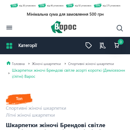
-10%
від 30 упаковок
-15%
від 46 упаковок
-25%
від 92 упаковок
-35%
від 175 упаковок
Мінімальна сума для замовлення 500 грн
0
Жіночі шкарпетки
Спортивні жіночі шкарпетки
Шкарпетки жіночі Брендові світле асорті короткі (Демісезонн
і/літні) Варос
Топ
Спортивні жіночі шкарпетки
Літні жіночі шкарпетки
Шкарпетки жіночі Брендові світле