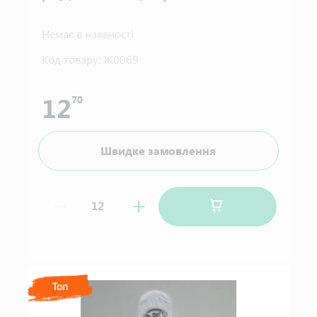
Немає в наявності
Код товару:
Ж0069
12
70
Швидке замовлення
Топ