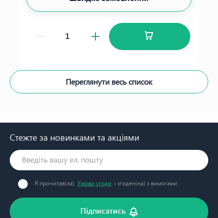
Переглянути весь список
Стежте за новинками та акціями
Я прочитав(ла)
Умови угоди
і згоден(на) з вимогами
Підписатись