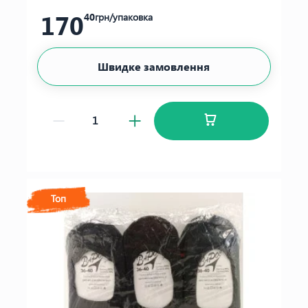
170
40
грн/упаковка
Швидке замовлення
Топ