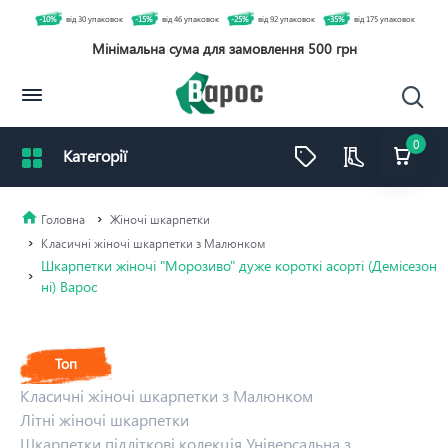
-10%
від 30 упаковок
-15%
від 46 упаковок
-25%
від 92 упаковок
-35%
від 175 упаковок
Мінімальна сума для замовлення 500 грн
0
Жіночі шкарпетки
Класичні жіночі шкарпетки з Малюнком
Шкарпетки жіночі "Морозиво" дуже короткі асорті (Демісезон
ні) Варос
Топ
Класичні жіночі шкарпетки з Малюнком
Літні жіночі шкарпетки
Шкарпетки підліткові колекція Універсальна з