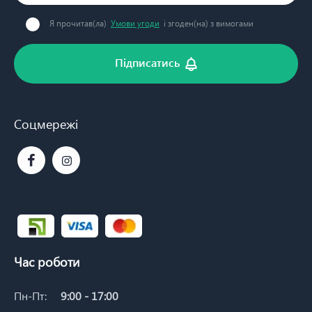
Я прочитав(ла)
Умови угоди
і згоден(на) з вимогами
Підписатись
Соцмережі
Час роботи
Пн-Пт:
9:00 - 17:00