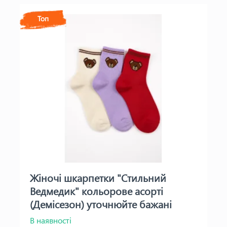
Топ
Жіночі шкарпетки "Стильний
Ведмедик" кольорове асорті
(Демісезон) уточнюйте бажані
кольори
В наявності