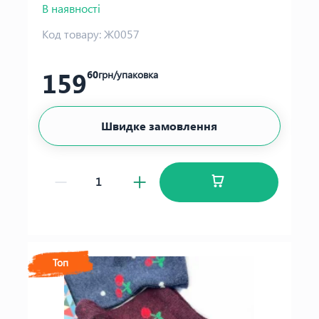
В наявності
Код товару:
Ж0057
159
60
грн/упаковка
Швидке замовлення
Топ