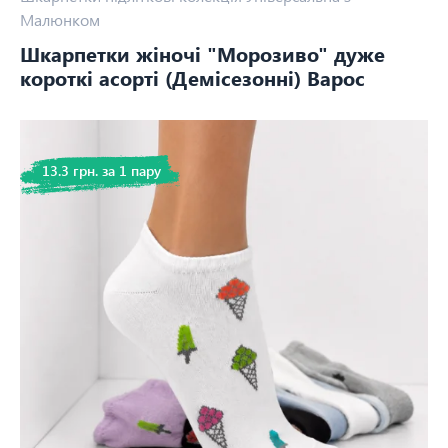
Малюнком
Шкарпетки жіночі "Морозиво" дуже
короткі асорті (Демісезонні) Варос
13.3 грн. за 1 пару