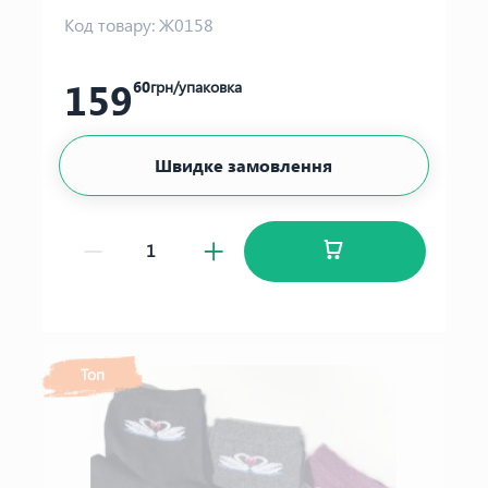
Код товару:
Ж0158
159
60
грн/упаковка
Швидке замовлення
Топ