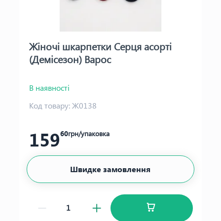
Жіночі шкарпетки Серця асорті
(Демісезон) Варос
В наявності
Код товару:
Ж0138
159
60
грн/упаковка
Швидке замовлення