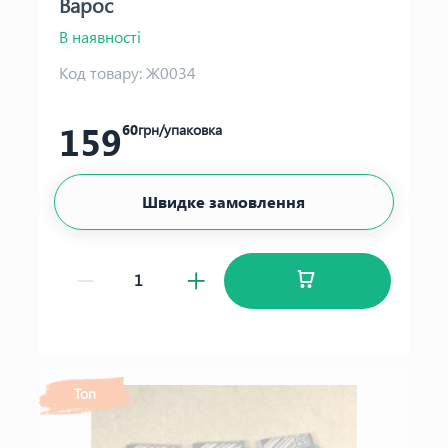
Варос
В наявності
Код товару:
Ж0034
159
60
грн/упаковка
Швидке замовлення
Топ