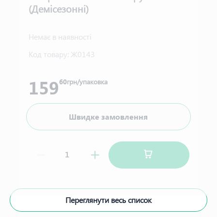
(Демісезонні)
Немає в наявності
Код товару:
Ж0143
159
60
грн/упаковка
Швидке замовлення
Переглянути весь список