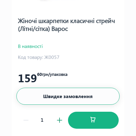
Жіночі шкарпетки класичні стрейч
(Літні/сітка) Варос
В наявності
Код товару:
Ж0057
159
60
грн/упаковка
Швидке замовлення