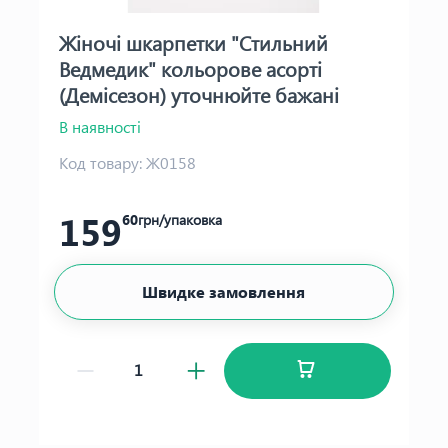
Жіночі шкарпетки "Стильний
Ведмедик" кольорове асорті
(Демісезон) уточнюйте бажані
кольори
В наявності
Код товару:
Ж0158
159
60
грн/упаковка
Швидке замовлення