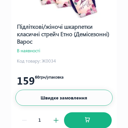
Підліткові/жіночі шкарпетки
класичні стрейч Етно (Демісезонні)
Варос
В наявності
Код товару:
Ж0034
159
60
грн/упаковка
Швидке замовлення