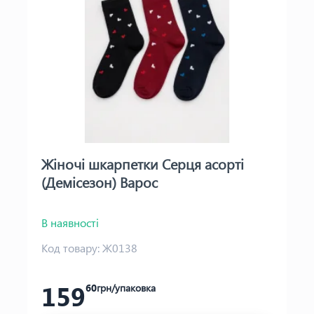
Жіночі шкарпетки Серця асорті
(Демісезон) Варос
В наявності
Код товару:
Ж0138
159
60
грн/упаковка