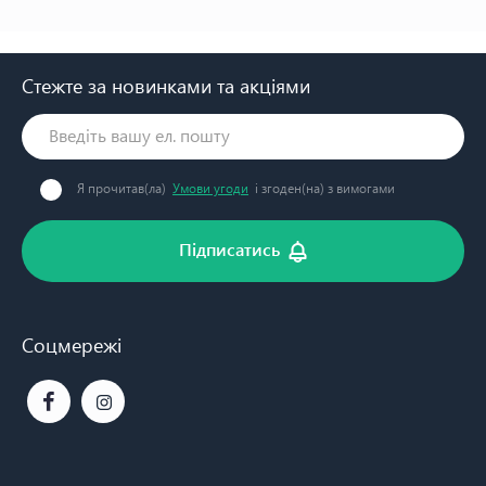
Стежте за новинками та акціями
Я прочитав(ла)
Умови угоди
і згоден(на) з вимогами
Підписатись
Соцмережі