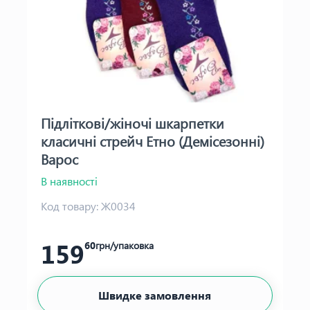
Підліткові/жіночі шкарпетки
класичні стрейч Етно (Демісезонні)
Варос
В наявності
Код товару:
Ж0034
159
60
грн/упаковка
Швидке замовлення