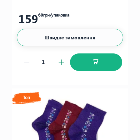
159
60
грн/упаковка
Швидке замовлення
Топ