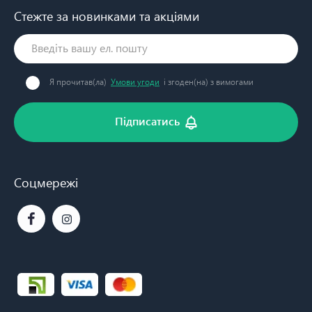
Стежте за новинками та акціями
Я прочитав(ла)
Умови угоди
і згоден(на) з вимогами
Підписатись
Соцмережі