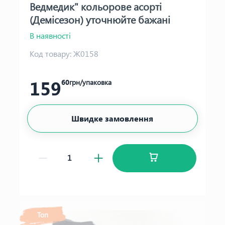
Ведмедик" кольорове асорті
(Демісезон) уточнюйте бажані
кольори
В наявності
Код товару:
Ж0158
159
60
грн/упаковка
Швидке замовлення
Топ