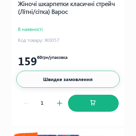
Жіночі шкарпетки класичні стрейч
(Літні/сітка) Варос
В наявності
Код товару:
Ж0057
159
60
грн/упаковка
Швидке замовлення