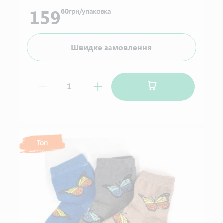
159
60
грн/упаковка
Швидке замовлення
Топ