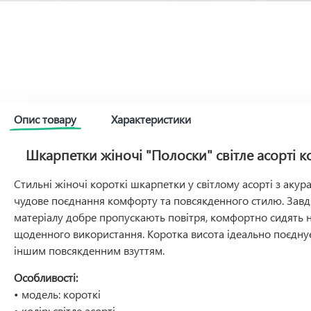
Опис товару
Характеристики
Шкарпетки жіночі "Полоски" світле асорті ко
Стильні жіночі короткі шкарпетки у світлому асорті з аку
чудове поєднання комфорту та повсякденного стилю. Зав
матеріалу добре пропускають повітря, комфортно сидять на
щоденного використання. Коротка висота ідеально поєднує
іншим повсякденним взуттям.
Особливості:
• модель: короткі
• колір: світле асорті