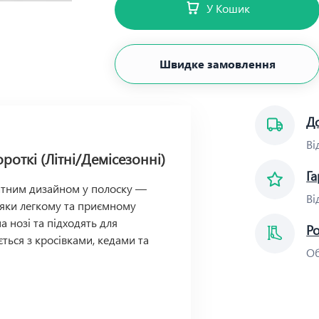
У Кошик
Швидке замовлення
До
Ві
роткі (Літні/Демісезонні)
Га
ратним дизайном у полоску —
Ві
дяки легкому та приємному
 нозі та підходять для
Р
ться з кросівками, кедами та
Об