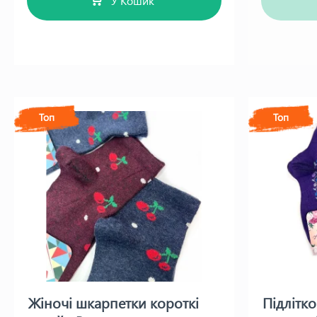
У Кошик
Топ
Топ
Жіночі шкарпетки короткі
Підлітк