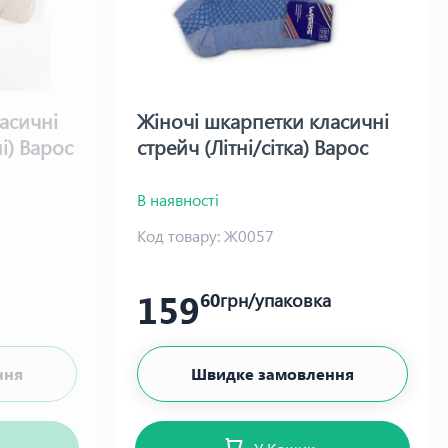
асичні
Жіночі шкарпетки класичні
і) Варос
стрейч (Літні/сітка) Варос
В наявності
Код товару:
Ж0057
159
60
грн/упаковка
ння
Швидке замовлення