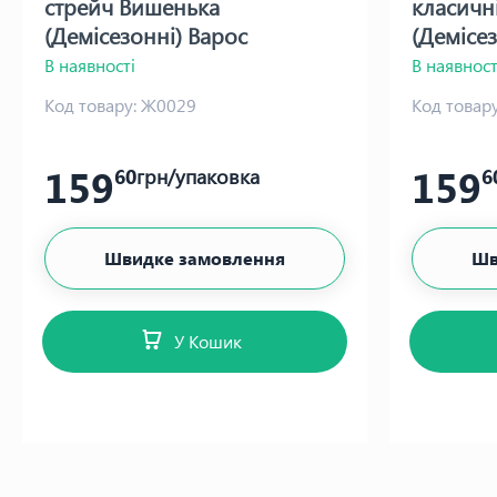
стрейч Вишенька
класичн
(Демісезонні) Варос
(Демісе
В наявності
В наявност
Код товару:
Ж0029
Код товару
159
159
60
грн/упаковка
6
Швидке замовлення
Шв
У Кошик