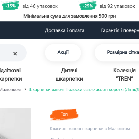
від 46 упаковок
від 92 упаковок
-15%
-25%
Мінімальна сума для замовлення 500 грн
Доставка і оплата
Гарантія і повер
×
Акції
Розмірна сітка
ідліткові
Дитячі
Колекція
карпетки
шкарпетки
“TREN”
з Малюнком
Шкарпетки жіночі Полоски світле асорті короткі (Літні/
Топ
Класичні жіночі шкарпетки з Малюнком