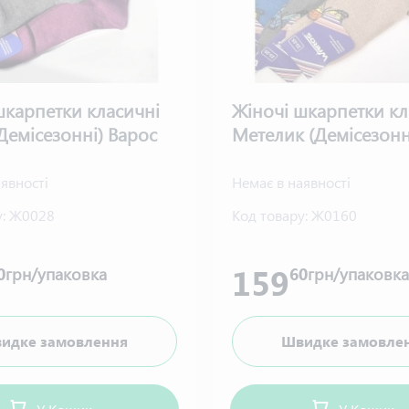
шкарпетки класичні
Жіночі шкарпетки кл
Демісезонні) Варос
Метелик (Демісезонн
явності
Немає в наявності
:
Ж0028
Код товару:
Ж0160
159
0
грн/упаковка
60
грн/упаковка
идке замовлення
Швидке замовле