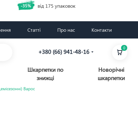
від 175 упаковок
-35%
нення
Статті
Про нас
Контакти
0
+380 (66) 941-48-16
Шкарпетки по
Новорічні
знижці
шкарпетки
Демісезонні) Варос