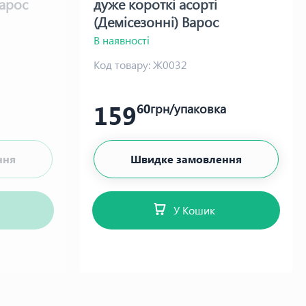
Варос
дуже короткі асорті
(Демісезонні) Варос
В наявності
Код товару:
Ж0032
159
60
грн/упаковка
ння
Швидке замовлення
У Кошик