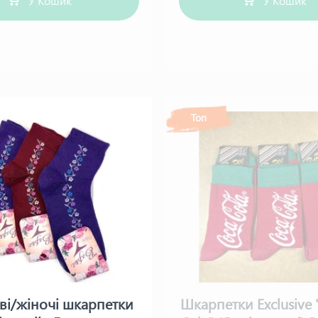
У Кошик
У Кошик
Топ
ові/жіночі шкарпетки
Шкарпетки Exclusive 