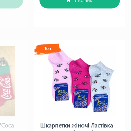
У Кошик
Топ
"Coca
Шкарпетки жіночі Ластівка