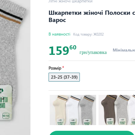
Літні жіночі шкарпетки
Шкарпетки жіночі Полоски св
Варос
В наявності
Код товару:
Ж0202
159
60
Мінімальн
грн/упаковка
Розмір
23-25 (37-39)