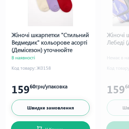
Жіночі шкарпетки "Стильний
Жіночі 
Ведмедик" кольорове асорті
Лебеді (
(Демісезон) уточнюйте
бажані кольори
В наявності
Немає в на
Код товару:
Ж0158
Код товару
159
159
60
грн/упаковка
6
Швидке замовлення
Шв