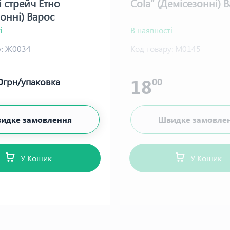
і стрейч Етно
Cola" (Демісезонні) 
зонні) Варос
і
В наявності
:
Ж0034
Код товару:
М0145
18
0
грн/упаковка
00
идке замовлення
Швидке замовле
У Кошик
У Кошик