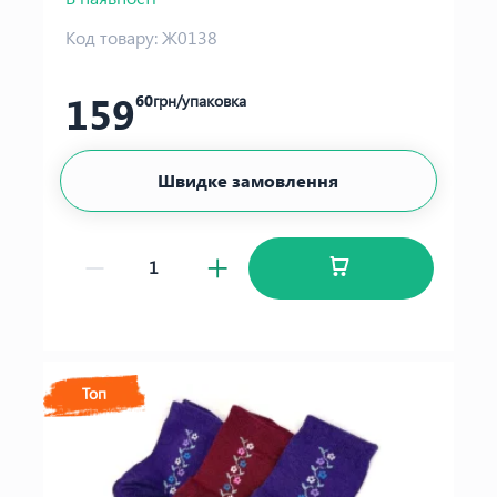
Код товару:
Ж0138
159
60
грн/упаковка
Швидке замовлення
Топ