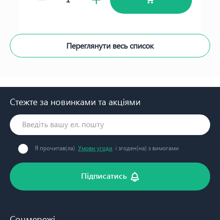
Переглянути весь список
Стежте за новинками та акціями
Я прочитав(ла)
Умови угоди
і згоден(на) з вимогами
Підписатись
Соцмережі