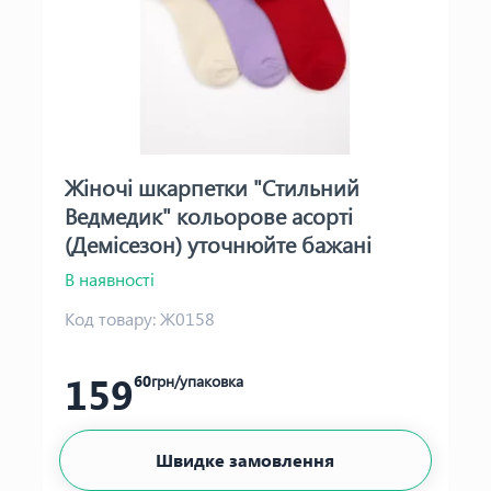
Жіночі шкарпетки "Стильний
Ведмедик" кольорове асорті
(Демісезон) уточнюйте бажані
кольори
В наявності
Код товару:
Ж0158
159
60
грн/упаковка
Швидке замовлення