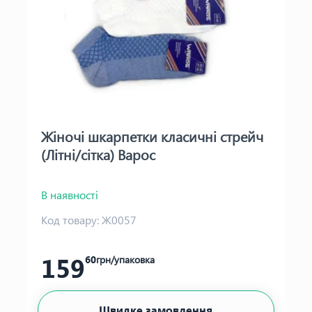
Жіночі шкарпетки класичні стрейч
(Літні/сітка) Варос
В наявності
Код товару:
Ж0057
159
60
грн/упаковка
Швидке замовлення