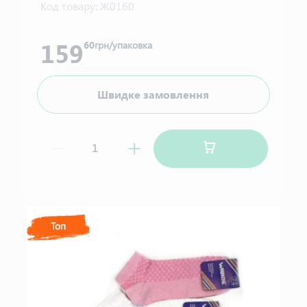
Код товару:
Ж0160
159
60
грн/упаковка
Швидке замовлення
Топ