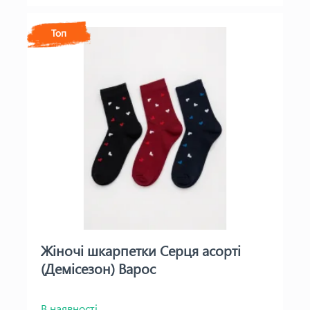
Топ
Жіночі шкарпетки Серця асорті
(Демісезон) Варос
В наявності