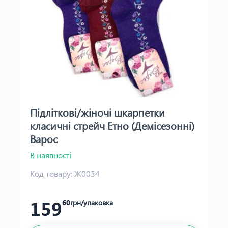
Підліткові/жіночі шкарпетки
класичні стрейч Етно (Демісезонні)
Варос
В наявності
Код товару:
Ж0034
159
60
грн/упаковка