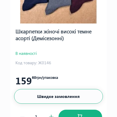
Шкарпетки жіночі високі темне
асорті (Демісезонні)
В наявності
Код товару:
Ж0146
159
60
грн/упаковка
Швидке замовлення