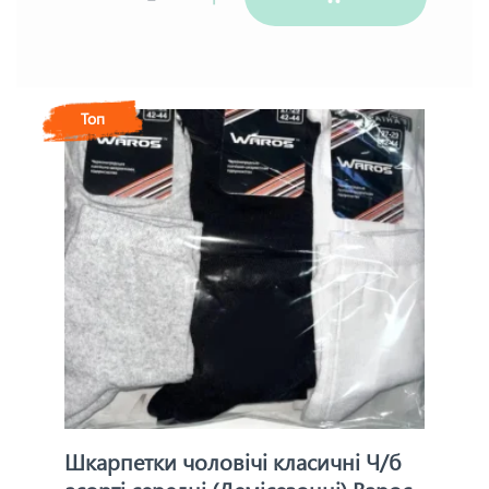
Топ
Шкарпетки чоловічі класичні Ч/б