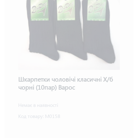
Шкарпетки чоловічі класичні Х/б
чорні (10пар) Варос
Немає в наявності
Код товару:
М0158