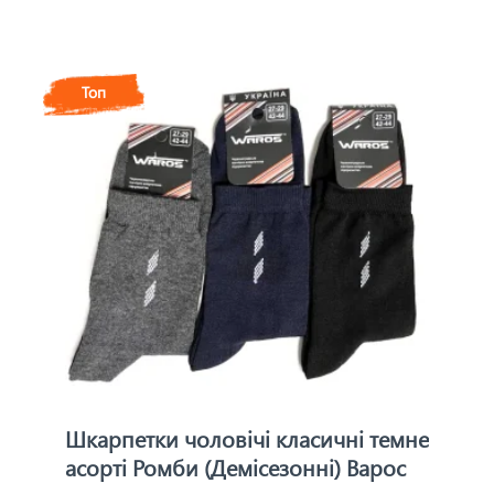
Топ
Шкарпетки чоловічі класичні темне
асорті Ромби (Демісезонні) Варос