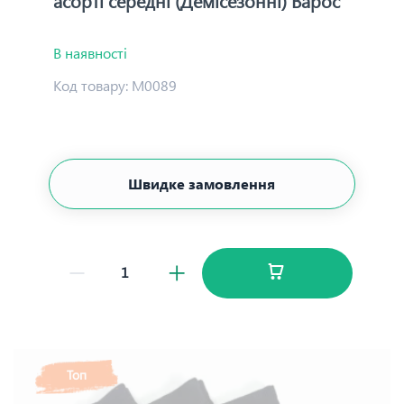
асорті середні (Демісезонні) Варос
В наявності
Код товару:
М0089
Швидке замовлення
Топ