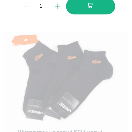
Топ
Шкарпетки чоловічі КТМ чорні