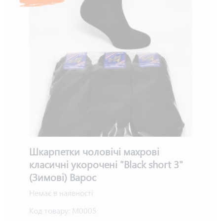
Шкарпетки чоловічі махрові
класичні укорочені "Black short 3"
(Зимові) Варос
Немає в наявності
Код товару:
М0005