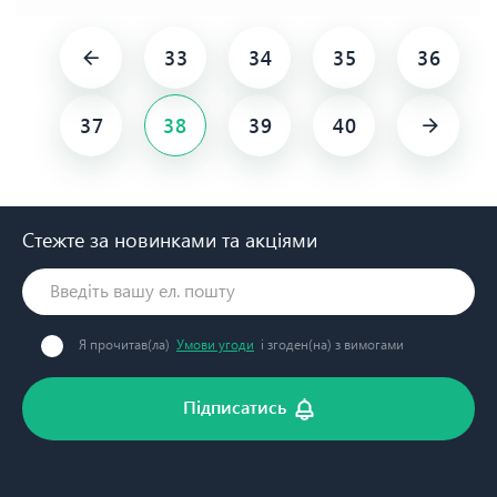
33
34
35
36
37
38
39
40
Стежте за новинками та акціями
Я прочитав(ла)
Умови угоди
і згоден(на) з вимогами
Підписатись