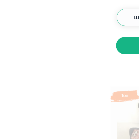
Ш
Топ