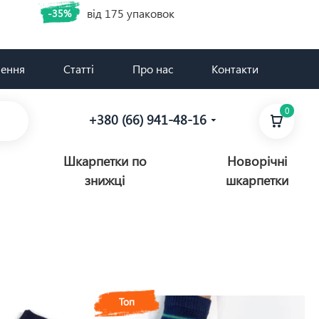
від 175 упаковок
-35%
нення
Статті
Про нас
Контакти
0
+380 (66) 941-48-16
Шкарпетки по
Новорічні
знижці
шкарпетки
Топ