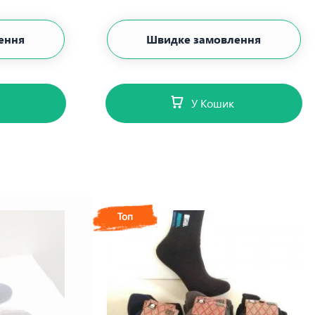
ення
Швидке замовлення
У Кошик
Топ