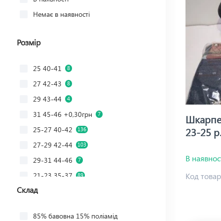
Немає в наявності
Розмір
25 40-41
8
27 42-43
8
29 43-44
4
31 45-46 +0,30грн
7
Шкарпет
25-27 40-42
23-25 р
136
27-29 42-44
103
В наявнос
29-31 44-46
7
21-23 35-37
Код товар
89
Склад
23-25 37-39
205
14 21-23
49
85% бавовна 15% поліамід
53