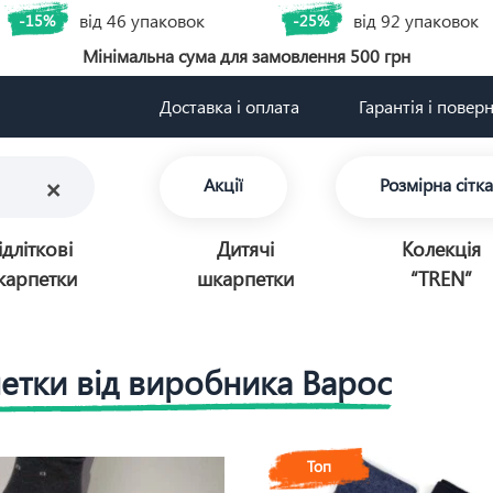
від 46 упаковок
від 92 упаковок
-15%
-25%
Мінімальна сума для замовлення 500 грн
Доставка і оплата
Гарантія і повер
×
Акції
Розмірна сітка
ідліткові
Дитячі
Колекція
карпетки
шкарпетки
“TREN”
етки від виробника Варос
Топ