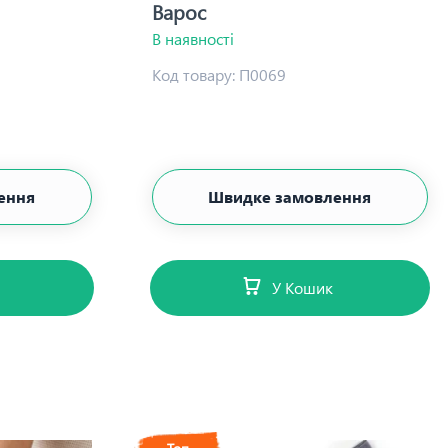
Варос
В наявності
Код товару:
П0069
ення
Швидке замовлення
У Кошик