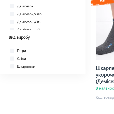
Топ
Шкарпетки з надписом
Демісезон
Шкарпетки з написом
Демісезон/Літо
Демісезон\Літні
Демісезонний
Вид виробу
Демісезонні
Зима
Гетри
Літо
Сліди
Літо, весна, осінь
Шкарпетки
Шкарпет
укороче
(Демісе
В наявнос
Код товар