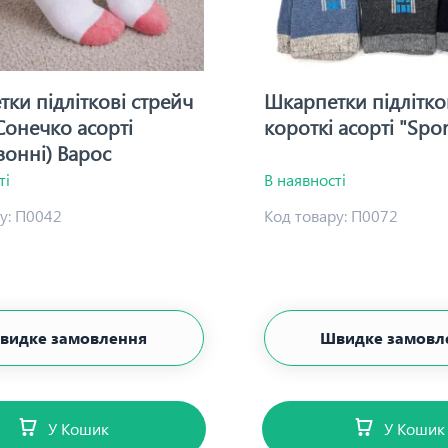
ки підліткові стрейч
Шкарпетки підлітко
Сонечко асорті
короткі асорті "Spo
зонні) Варос
ті
В наявності
у:
П0042
Код товару:
П0072
видке замовлення
Швидке замовл
У Кошик
У Кошик