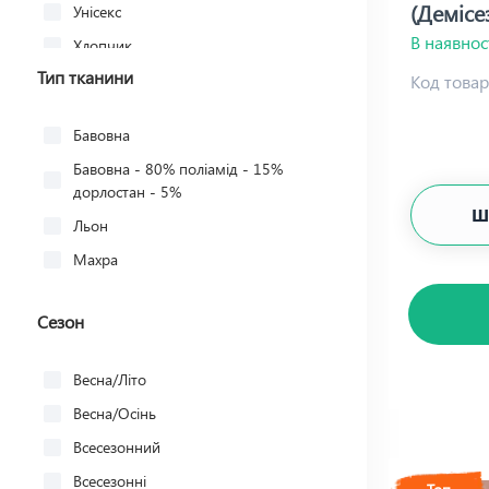
Новорічні малюнки
(Демісе
Унісекс
Однотон
В наявнос
Хлопчик
Однотонні
Тип тканини
Чоловіча
Код товар
Патріотичний
Чоловічі
Бавовна
Полоска
Бавовна - 80% поліамід - 15%
Полуничка, Зайчики
дорлостан - 5%
Принт
Ш
Льон
Ромби
Махра
Сердечка
Серце
Сезон
Смайлики
Смужка
Весна/Літо
Тваринний
Весна/Осінь
Тваринний принт
Всесезонний
Фруктовий принт
Всесезонні