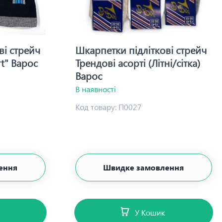
ві стрейч
Шкарпетки підліткові стрейч
rt" Варос
Трендові асорті (Літні/сітка)
Варос
В наявності
Код товару:
П0027
ення
Швидке замовлення
У Кошик