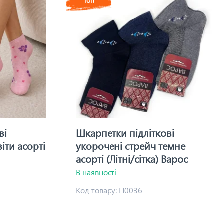
Топ
ві
Шкарпетки підліткові
іти асорті
укорочені стрейч темне
асорті (Літні/сітка) Варос
В наявності
Код товару:
П0036