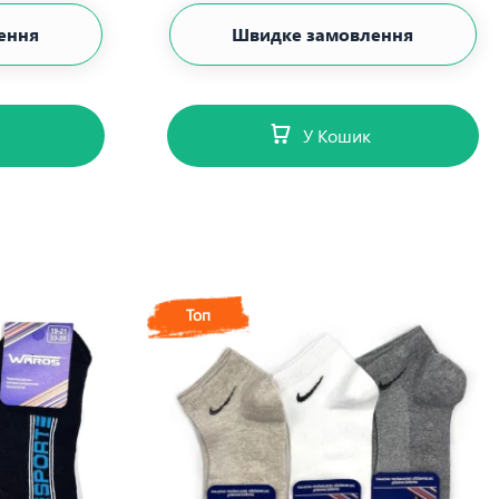
ення
Швидке замовлення
У Кошик
Топ