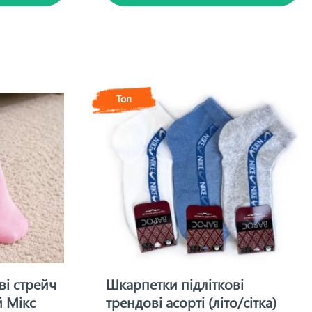
Топ
ві стрейч
Шкарпетки підліткові
 Мікс
трендові асорті (літо/сітка)