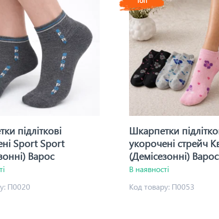
Топ
ки підліткові
Шкарпетки підлітко
ні Sport Sport
укорочені стрейч Кв
зонні) Варос
(Демісезонні) Варос
ті
В наявності
у:
П0020
Код товару:
П0053