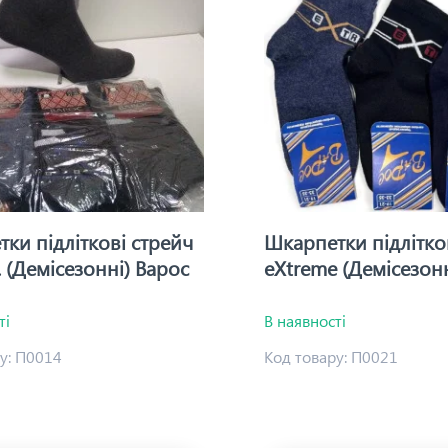
ки підліткові стрейч
Шкарпетки підлітко
. (Демісезонні) Варос
eXtreme (Демісезонн
ті
В наявності
у:
П0014
Код товару:
П0021