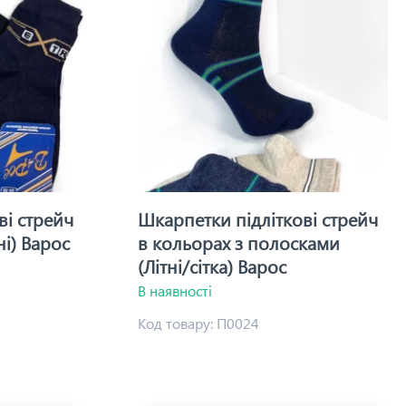
ві стрейч
Шкарпетки підліткові стрейч
і) Варос
в кольорах з полосками
(Літні/сітка) Варос
В наявності
Код товару:
П0024