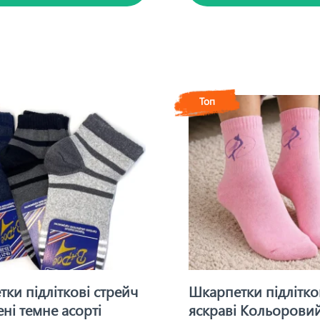
Топ
ки підліткові стрейч
Шкарпетки підлітко
ні темне асорті
яскраві Кольоровий