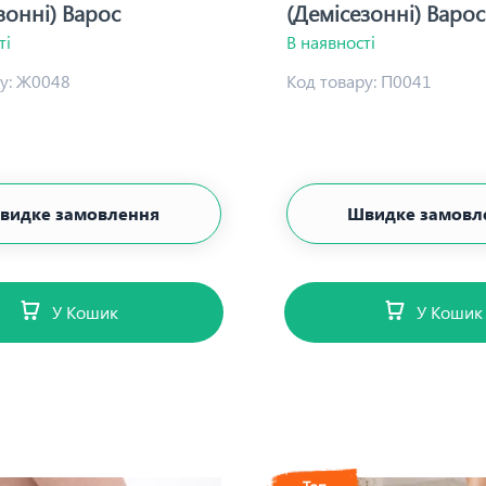
зонні) Варос
(Демісезонні) Варос
ті
В наявності
у:
Ж0048
Код товару:
П0041
видке замовлення
Швидке замовл
У Кошик
У Кошик