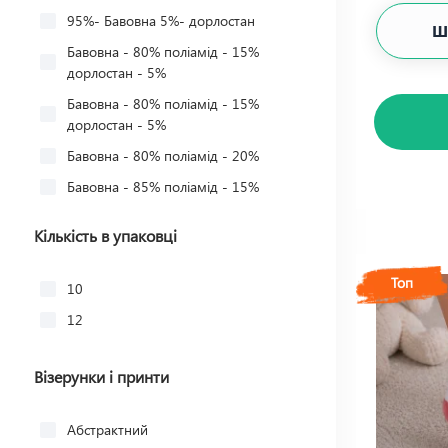
16 24-26
95%- Бавовна 5%- дорлостан
Ш
18 27-31
56
Бавовна - 80% поліамід - 15%
19-21 33-35
72
дорлостан - 5%
22-26 36-40
6
Бавовна - 80% поліамід - 15%
дорлостан - 5%
26-30 40-45
1
Бавовна - 80% поліамід - 20%
29-31 44-46 +0,30грн
18
Бавовна - 85% поліамід - 15%
23 37-39
1
Бавовна - 85% поліамід - 15%
Кількість в упаковці
Бавовна - 90% поліамід - 10%
Бавовна - 95% дорлостан - 5%
Топ
10
Бавовна - 95% дорлостан - 5%
12
Бавовна - 95% дорлостан - 5%
Бавовна - 100%
Візерунки і принти
Бавовна 95% дорлостан 5%
Абстрактний
Бавовна — 80% поліамід — 15%