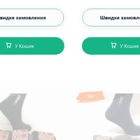
видке замовлення
Швидке замовл
У Кошик
У Кошик
Топ