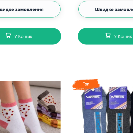
видке замовлення
Швидке замовл
У Кошик
У Кошик
Топ