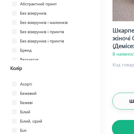
дорлостан — 5%
Абстрактний принт
Льон - 85% поліамід - 15%
Без візерунків
Без візерунків і малюнків
Шкарпет
Без візерунків і принтів
жіночі 
Без візерунікв і принтів
(Демісе
Бренд
В наявнос
Ведмедик
Код товар
Колір
Ведмежа
Вишиванка
Асорті
Візерунок
Бежевий
Геометричний
Ш
Бежеві
Геометричний візерунок
Білий
Геометричний візерунок
Білий, сірий
Геометричний малюнок
Білі
Геометричний принт