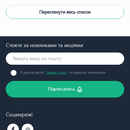
Переглянути весь список
Стежте за новинками та акціями
Я прочитав(ла)
Умови угоди
і згоден(на) з вимогами
Підписатись
Соцмережі