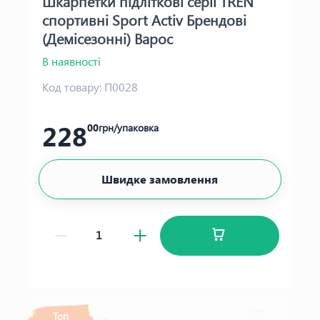
Шкарпетки підліткові серії TREN
спортивні Sport Activ Брендові
(Демісезонні) Варос
В наявності
Код товару:
П0028
228
00
грн/упаковка
Швидке замовлення
Топ