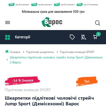
-10%
від 30 упаковок
-15%
від 46 упаковок
-25%
від 92 упаковок
-35%
від 175 упаковок
Мінімальна сума для замовлення 500 грн
0
Підліткові шкарпетки
Підліткова колекція SPORT
Шкарпетки підліткові чоловічі стрейч Jump Sport (Демісезонн
і) Варос
-14 % Знижка
Топ
Підліткова колекція SPORT
Шкарпетки підліткові чоловічі стрейч
Jump Sport (Демісезонні) Варос