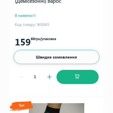
(Демісезонні) Варос
В наявності
Код товару:
Ж0065
159
60
грн/упаковка
Швидке замовлення
Топ