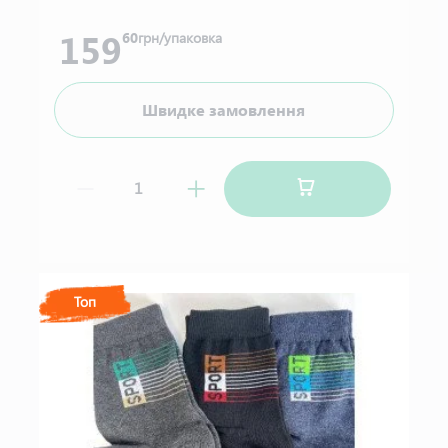
159
60
грн/упаковка
Швидке замовлення
Топ