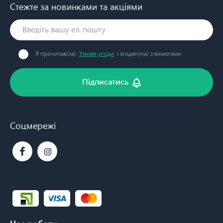
Стежте за новинками та акціями
Я прочитав(ла)
Умови угоди
і згоден(на) з вимогами
Підписатись
Соцмережі