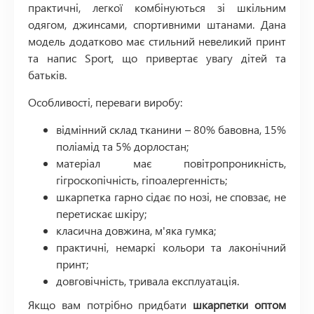
практичні, легкої комбінуються зі шкільним
одягом, джинсами, спортивними штанами. Дана
модель додатково має стильний невеликий принт
та напис Sport, що привертає увагу дітей та
батьків.
Особливості, переваги виробу:
відмінний склад тканини – 80% бавовна, 15%
поліамід та 5% дорлостан;
матеріал має повітропроникність,
гігроскопічність, гіпоалергенність;
шкарпетка гарно сідає по нозі, не сповзає, не
перетискає шкіру;
класична довжина, м'яка гумка;
практичні, немаркі кольори та лаконічний
принт;
довговічність, тривала експлуатація.
Якщо вам потрібно придбати
шкарпетки оптом