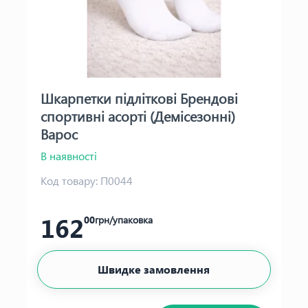
Шкарпетки підліткові Брендові
спортивні асорті (Демісезонні)
Варос
В наявності
Код товару:
П0044
162
00
грн/упаковка
Швидке замовлення