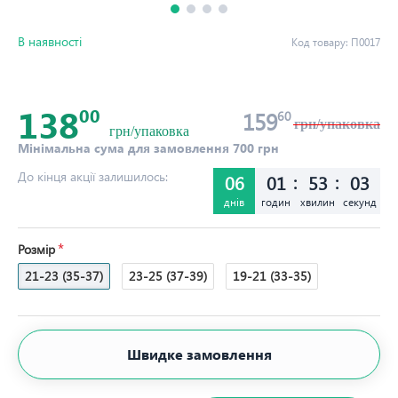
В наявності
Код товару:
П0017
138
00
159
60
грн/упаковка
грн/упаковка
Мінімальна сума для замовлення 700 грн
До кінця акції залишилось:
06
01
53
02
днів
годин
хвилин
секунд
Розмір
21-23 (35-37)
23-25 (37-39)
19-21 (33-35)
Швидке замовлення