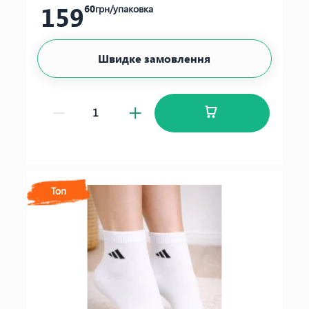
159
60
грн/упаковка
Швидке замовлення
Топ