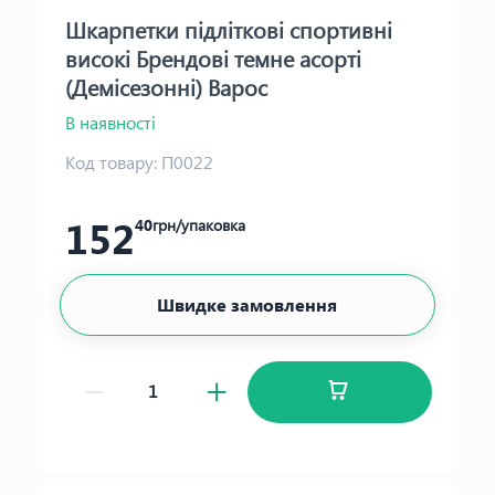
Шкарпетки підліткові спортивні
високі Брендові темне асорті
(Демісезонні) Варос
В наявності
Код товару:
П0022
152
40
грн/упаковка
Швидке замовлення