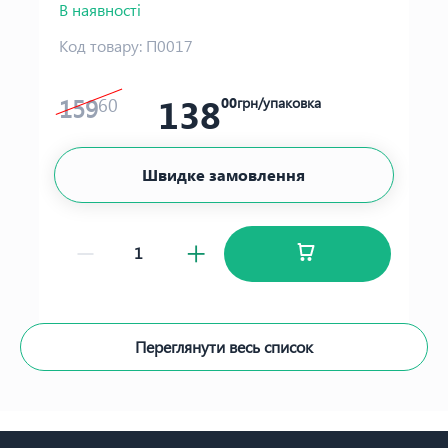
В наявності
Код товару:
П0017
138
159
60
00
грн/упаковка
Швидке замовлення
Переглянути весь список