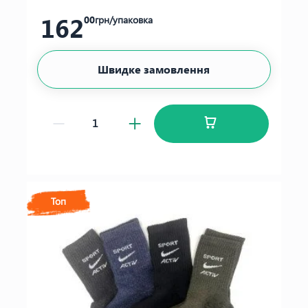
162
00
грн/упаковка
Швидке замовлення
Топ