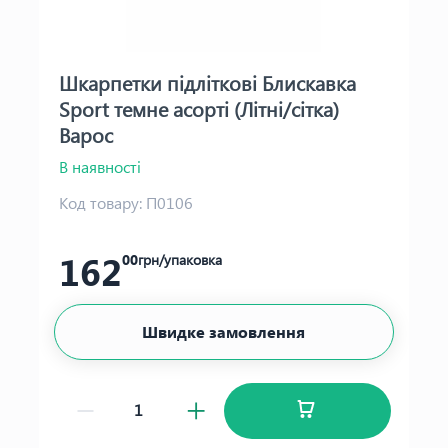
Шкарпетки підліткові Блискавка
Sport темне асорті (Літні/сітка)
Варос
В наявності
Код товару:
П0106
162
00
грн/упаковка
Швидке замовлення