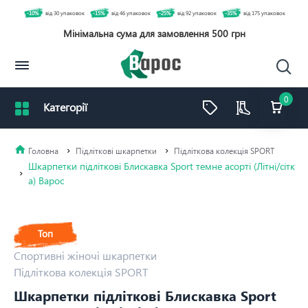
-10%
від 30 упаковок
-15%
від 46 упаковок
-25%
від 92 упаковок
-35%
від 175 упаковок
Мінімальна сума для замовлення 500 грн
0
Підліткові шкарпетки
Підліткова колекція SPORT
Шкарпетки підліткові Блискавка Sport темне асорті (Літні/сітк
а) Варос
Топ
Спортивні жіночі шкарпетки
Підліткова колекція SPORT
Шкарпетки підліткові Блискавка Sport