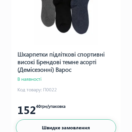
Шкарпетки підліткові спортивні
високі Брендові темне асорті
(Демісезонні) Варос
В наявності
Код товару:
П0022
152
40
грн/упаковка
Швидке замовлення