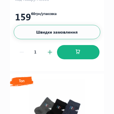
159
60
грн/упаковка
Швидке замовлення
Топ