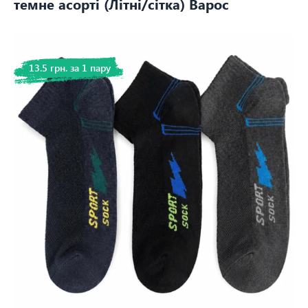
темне асорті (Літні/сітка) Варос
13.5 грн. за 1 пару