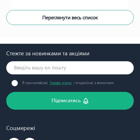
Переглянути весь список
Стежте за новинками та акціями
Я прочитав(ла)
Умови угоди
і згоден(на) з вимогами
Підписатись
Соцмережі