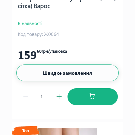
сітка) Варос
В наявності
Код товару:
Ж0064
159
60
грн/упаковка
Швидке замовлення
Топ