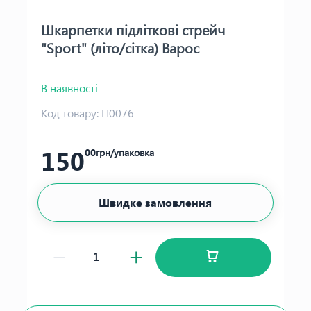
Шкарпетки підліткові стрейч
"Sport" (літо/сітка) Варос
В наявності
Код товару:
П0076
150
00
грн/упаковка
Швидке замовлення