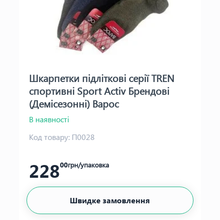
Шкарпетки підліткові серії TREN
спортивні Sport Activ Брендові
(Демісезонні) Варос
В наявності
Код товару:
П0028
228
00
грн/упаковка
Швидке замовлення