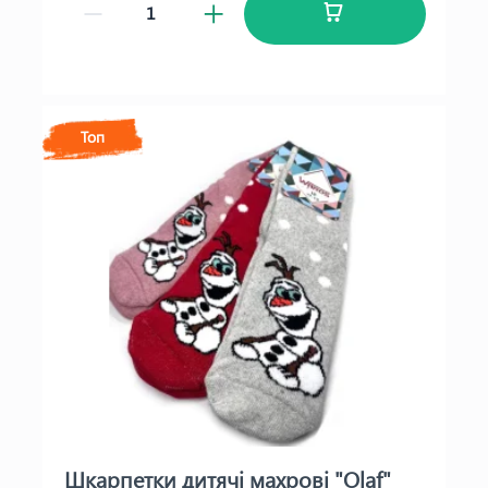
Топ
Шкарпетки дитячі махрові "Olaf"