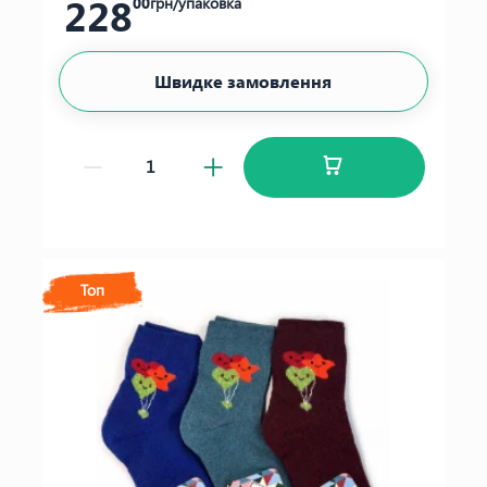
228
00
грн/упаковка
Швидке замовлення
Топ