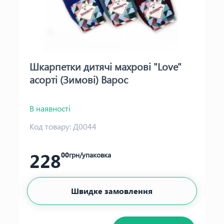
Шкарпетки дитячі махрові "Love"
асорті (Зимові) Варос
В наявності
Код товару:
Д0044
228
00
грн/упаковка
Швидке замовлення