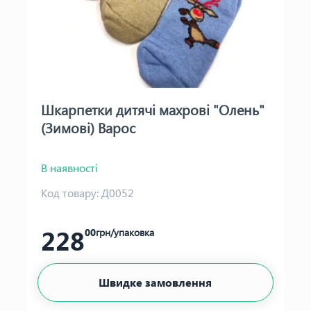
Шкарпетки дитячі махрові "Олень"
(Зимові) Варос
В наявності
Код товару:
Д0052
228
00
грн/упаковка
Швидке замовлення