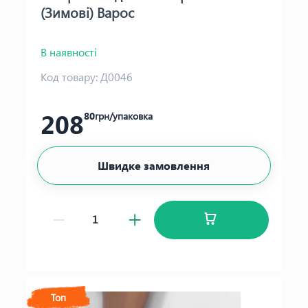
(Зимові) Варос
В наявності
Код товару:
Д0046
208
80
грн/упаковка
Швидке замовлення
Топ