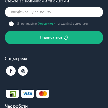
Стежте за новинками та акціями
Я прочитав(ла)
Умови угоди
і згоден(на) з вимогами
Підписатись
Соцмережі
Час роботи