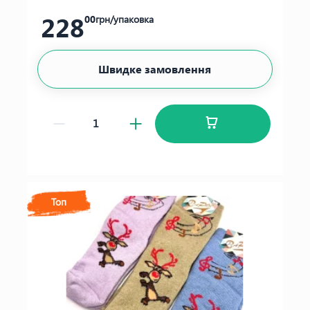
228
00
грн/упаковка
Швидке замовлення
Топ