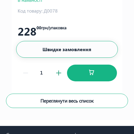
Код товару:
Д0078
228
00
грн/упаковка
Швидке замовлення
Переглянути весь список