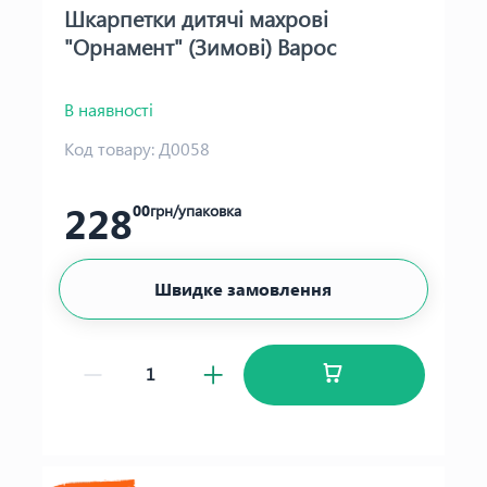
Шкарпетки дитячі махрові
"Орнамент" (Зимові) Варос
В наявності
Код товару:
Д0058
228
00
грн/упаковка
Швидке замовлення