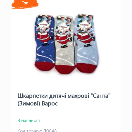
Топ
Шкарпетки дитячі махрові "Санта"
(Зимові) Варос
В наявності
Код товару:
Д0048