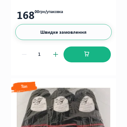
168
00
грн/упаковка
Швидке замовлення
Топ