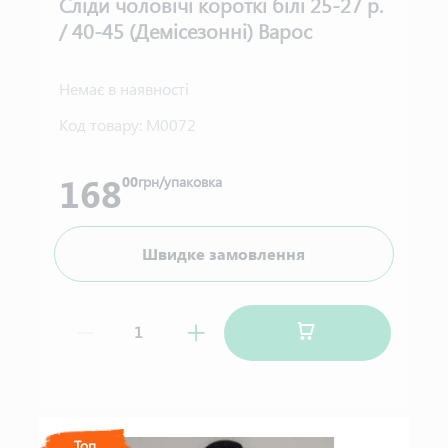
Сліди чоловічі короткі білі 25-27 р.
/ 40-45 (Демісезонні) Варос
Немає в наявності
Код товару:
М0072
168
00
грн/упаковка
Швидке замовлення
Топ