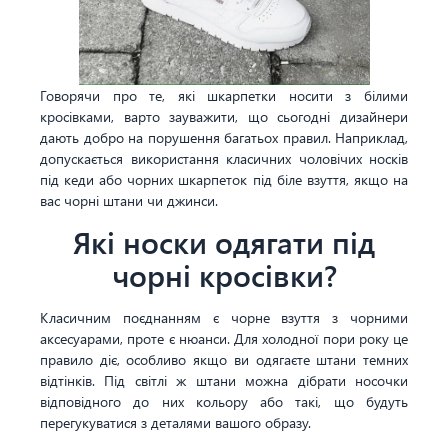
Говорячи про те, які шкарпетки носити з білими
кросівками, варто зауважити, що сьогодні дизайнери
дають добро на порушення багатьох правил. Наприклад,
допускається використання класичних чоловічих носків
під кеди або чорних шкарпеток під біле взуття, якщо на
вас чорні штани чи джинси.
Які носки одягати під
чорні кросівки?
Класичним поєднанням є чорне взуття з чорними
аксесуарами, проте є нюанси. Для холодної пори року це
правило діє, особливо якщо ви одягаєте штани темних
відтінків. Під світлі ж штани можна дібрати носочки
відповідного до них кольору або такі, що будуть
перегукуватися з деталями вашого образу.