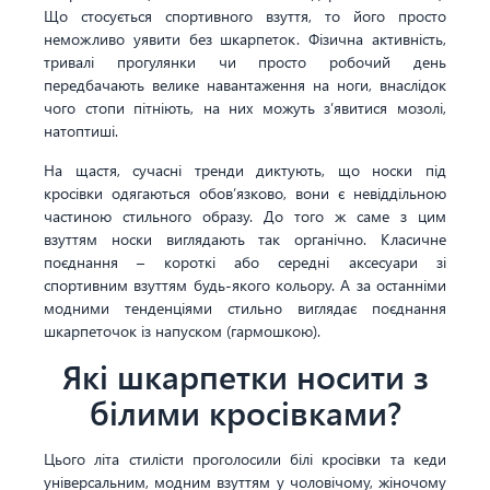
Що стосується спортивного взуття, то його просто
неможливо уявити без шкарпеток. Фізична активність,
тривалі прогулянки чи просто робочий день
передбачають велике навантаження на ноги, внаслідок
чого стопи пітніють, на них можуть з’явитися мозолі,
натоптиші.
На щастя, сучасні тренди диктують, що носки під
кросівки одягаються обов’язково, вони є невіддільною
частиною стильного образу. До того ж саме з цим
взуттям носки виглядають так органічно. Класичне
поєднання – короткі або середні аксесуари зі
спортивним взуттям будь-якого кольору. А за останніми
модними тенденціями стильно виглядає поєднання
шкарпеточок із напуском (гармошкою).
Які шкарпетки носити з
білими кросівками?
Цього літа стилісти проголосили білі кросівки та кеди
універсальним, модним взуттям у чоловічому, жіночому