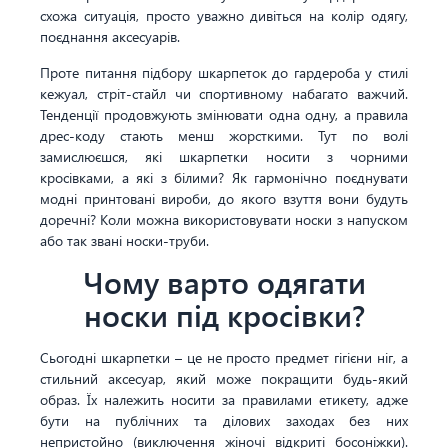
схожа ситуація, просто уважно дивіться на колір одягу,
поєднання аксесуарів.
Проте питання підбору шкарпеток до гардероба у стилі
кежуал, стріт-стайл чи спортивному набагато важчий.
Тенденції продовжують змінювати одна одну, а правила
дрес-коду стають менш жорсткими. Тут по волі
замислюєшся, які шкарпетки носити з чорними
кросівками, а які з білими? Як гармонічно поєднувати
модні принтовані вироби, до якого взуття вони будуть
доречні? Коли можна використовувати носки з напуском
або так звані носки-труби.
Чому варто одягати
носки під кросівки?
Сьогодні шкарпетки – це не просто предмет гігієни ніг, а
стильний аксесуар, який може покращити будь-який
образ. Їх належить носити за правилами етикету, адже
бути на публічних та ділових заходах без них
непристойно (виключення жіночі відкриті босоніжки).