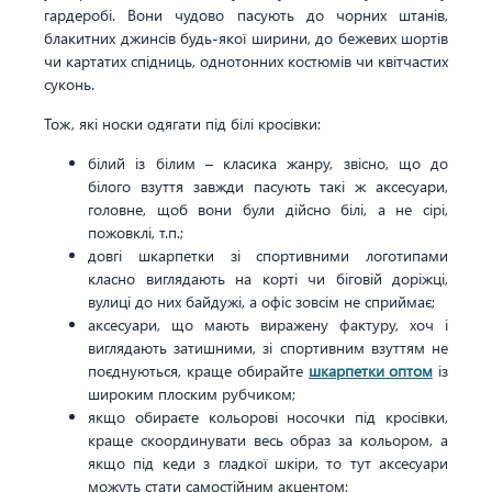
гардеробі. Вони чудово пасують до чорних штанів,
блакитних джинсів будь-якої ширини, до бежевих шортів
чи картатих спідниць, однотонних костюмів чи квітчастих
суконь.
Тож, які носки одягати під білі кросівки:
білий із білим – класика жанру, звісно, що до
білого взуття завжди пасують такі ж аксесуари,
головне, щоб вони були дійсно білі, а не сірі,
пожовклі, т.п.;
довгі шкарпетки зі спортивними логотипами
класно виглядають на корті чи біговій доріжці,
вулиці до них байдужі, а офіс зовсім не сприймає;
аксесуари, що мають виражену фактуру, хоч і
виглядають затишними, зі спортивним взуттям не
поєднуються, краще обирайте
шкарпетки оптом
із
широким плоским рубчиком;
якщо обираєте кольорові носочки під кросівки,
краще скоординувати весь образ за кольором, а
якщо під кеди з гладкої шкіри, то тут аксесуари
можуть стати самостійним акцентом;