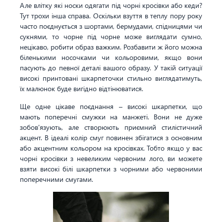
Але влітку які носки одягати під чорні кросівки або кеди?
Тут трохи інша справа. Оскільки взуття в теплу пору року
часто поєднується з шортами, бермудами, спідницями чи
сукнями, то чорне під чорне може виглядати сумно,
нецікаво, робити образ важким. Розбавити ж його можна
біленькими носочками чи кольоровими, якщо вони
пасують до певної деталі вашого образу. У такій ситуації
високі принтовані шкарпеточки стильно виглядатимуть,
їх малюнок буде вигідно відтінюватися.
Ще одне цікаве поєднання – високі шкарпетки, що
мають поперечні смужки на манжеті. Вони не дуже
зобов'язують, але створюють приємний стилістичний
акцент. В ідеалі колір смуг повинен збігатися з основним
або акцентним кольором на кросівках. Тобто якщо у вас
чорні кросівки з невеликим червоним лого, ви можете
взяти високі білі шкарпетки з чорними або червоними
поперечними смугами.