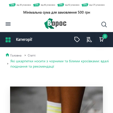
-10%
від 30 упаковок
-15%
від 46 упаковок
-25%
від 92 упаковок
-35%
від 175 упаковок
Мінімальна сума для замовлення 500 грн
0
Статті
Які шкарпетки носити з чорними та білими кросівками: вдалі
поєднання та рекомендації