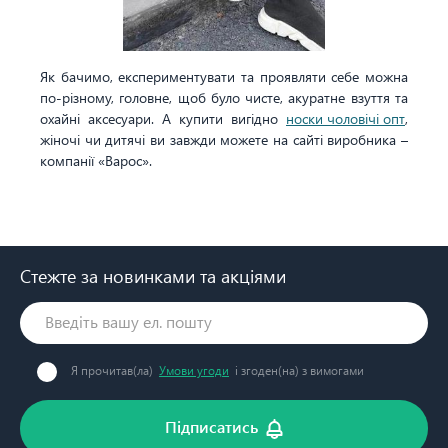
Як бачимо, експериментувати та проявляти себе можна
по-різному, головне, щоб було чисте, акуратне взуття та
охайні аксесуари. А купити вигідно
носки чоловічі опт
,
жіночі чи дитячі ви завжди можете на сайті виробника –
компанії «Варос».
Стежте за новинками та акціями
Я прочитав(ла)
Умови угоди
і згоден(на) з вимогами
Підписатись