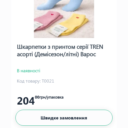
Шкарпетки з принтом серії TREN
асорті (Демісезон/літні) Варос
В наявності
Код товару:
Т0021
204
00
грн/упаковка
Швидке замовлення