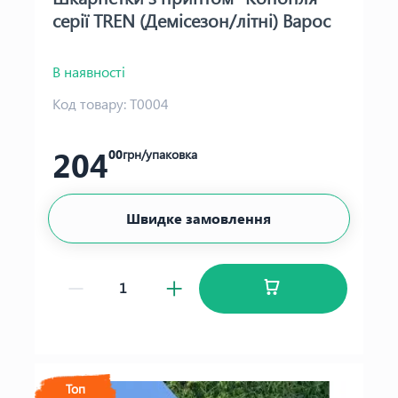
серії TREN (Демісезон/літні) Варос
В наявності
Код товару:
Т0004
204
00
грн/упаковка
Швидке замовлення
Топ