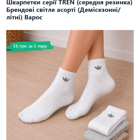
Шкарпетки серії TREN (середня резинка)
Брендові світле асорті (Демісезонні/
літні) Варос
16 грн. за 1 пару