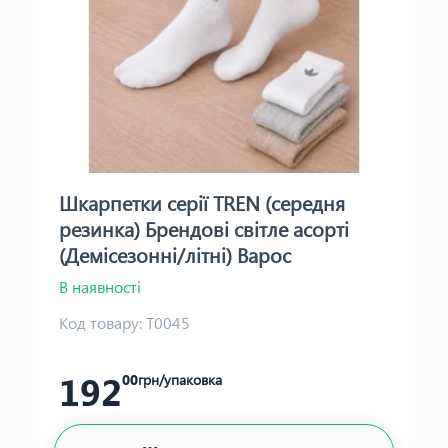
Шкарпетки серії TREN (середня
резинка) Брендові світле асорті
(Демісезонні/літні) Варос
В наявності
Код товару:
Т0045
192
00
грн/упаковка