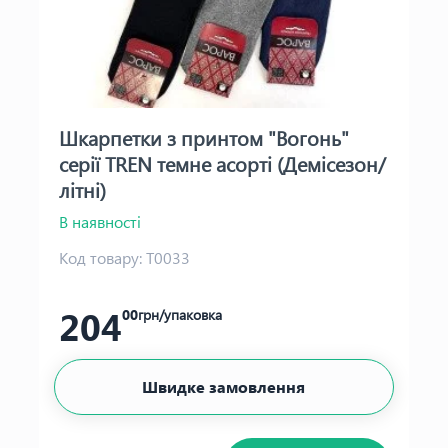
Шкарпетки з принтом "Вогонь"
серії TREN темне асорті (Демісезон/
літні)
В наявності
Код товару:
Т0033
204
00
грн/упаковка
Швидке замовлення