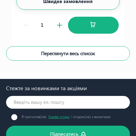
Швидке замовлення
Переглянути весь список
Стежте за новинками та акціями
Я прочитав(ла)
Умови угоди
і згоден(на) з вимогами
Підписатись