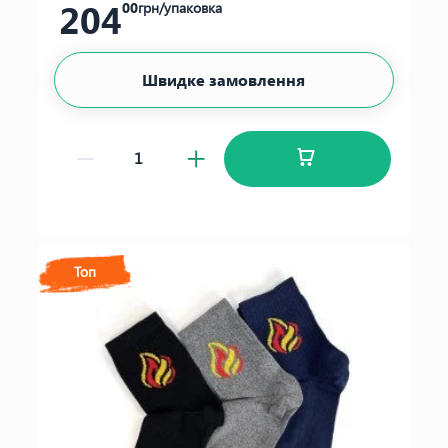
204
00
грн/упаковка
Швидке замовлення
Топ