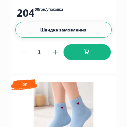
204
00
грн/упаковка
Швидке замовлення
Топ