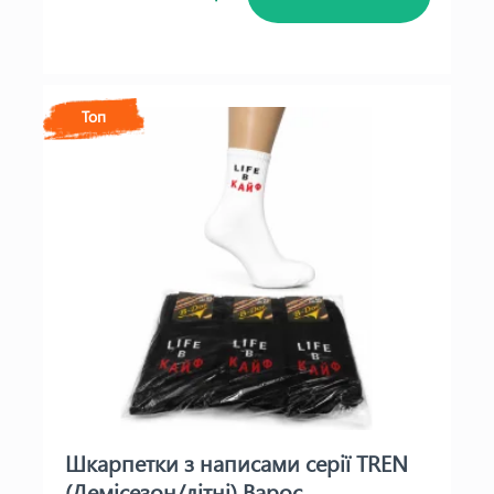
Топ
Шкарпетки з написами серії TREN
(Демісезон/літні) Варос