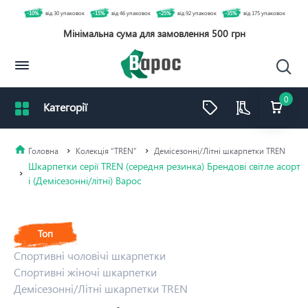
-10%
від 30 упаковок
-15%
від 46 упаковок
-25%
від 92 упаковок
-35%
від 175 упаковок
Мінімальна сума для замовлення 500 грн
0
Колекція “TREN”
Демісезонні/Літні шкарпетки TREN
Шкарпетки серії TREN (середня резинка) Брендові світле асорт
і (Демісезонні/літні) Варос
Топ
Спортивні чоловічі шкарпетки
Спортивні жіночі шкарпетки
Демісезонні/Літні шкарпетки TREN