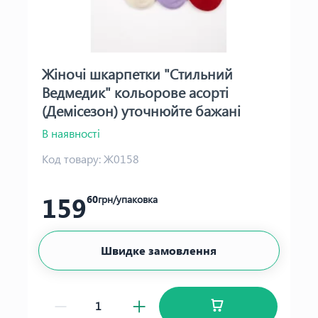
Жіночі шкарпетки "Стильний
Ведмедик" кольорове асорті
(Демісезон) уточнюйте бажані
кольори
В наявності
Код товару:
Ж0158
159
60
грн/упаковка
Швидке замовлення