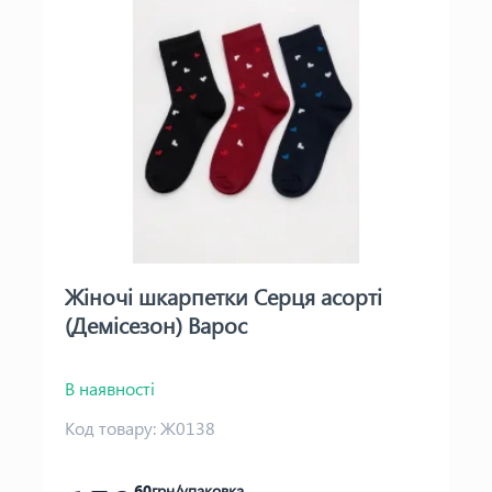
Жіночі шкарпетки Серця асорті
(Демісезон) Варос
В наявності
Код товару:
Ж0138
60
грн/упаковка