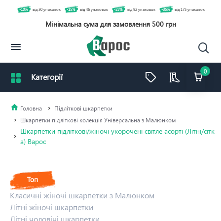
-10%
від 30 упаковок
-15%
від 46 упаковок
-25%
від 92 упаковок
-35%
від 175 упаковок
Мінімальна сума для замовлення 500 грн
0
Підліткові шкарпетки
Шкарпетки підліткові колекція Універсальна з Малюнком
Шкарпетки підліткові/жіночі укорочені світле асорті (Літні/сітк
а) Варос
Топ
Класичні жіночі шкарпетки з Малюнком
Літні жіночі шкарпетки
Літні чоловічі шкарпетки