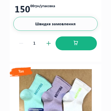
150
00
грн/упаковка
Швидке замовлення
Топ