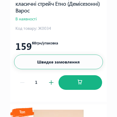
класичні стрейч Етно (Демісезонні)
Варос
В наявності
Код товару:
Ж0034
159
60
грн/упаковка
Швидке замовлення
Топ