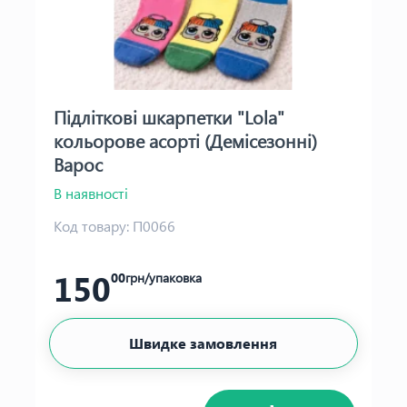
Підліткові шкарпетки "Lola"
кольорове асорті (Демісезонні)
Варос
В наявності
Код товару:
П0066
150
00
грн/упаковка
Швидке замовлення