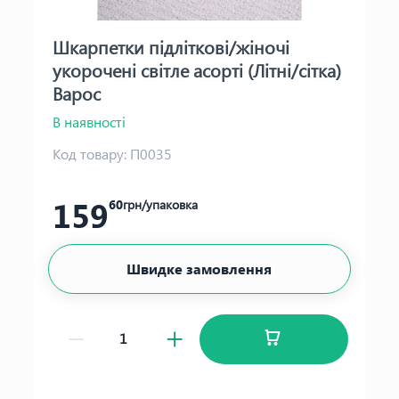
Шкарпетки підліткові/жіночі
укорочені світле асорті (Літні/сітка)
Варос
В наявності
Код товару:
П0035
159
60
грн/упаковка
Швидке замовлення