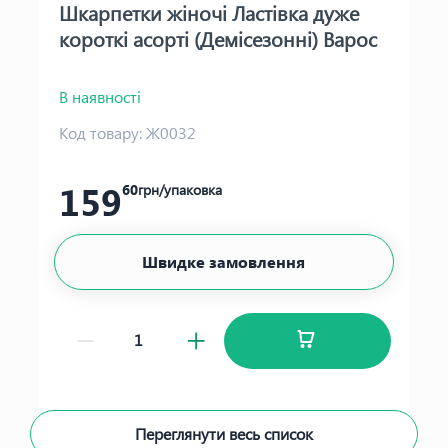
Шкарпетки жіночі Ластівка дуже
короткі асорті (Демісезонні) Варос
В наявності
Код товару:
Ж0032
159
60
грн/упаковка
Швидке замовлення
Переглянути весь список