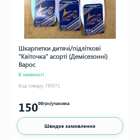
Шкарпетки дитячі/підліткові
"Квіточка" асорті (Демісезонні)
Варос
В наявності
Код товару:
П0071
150
00
грн/упаковка
Швидке замовлення