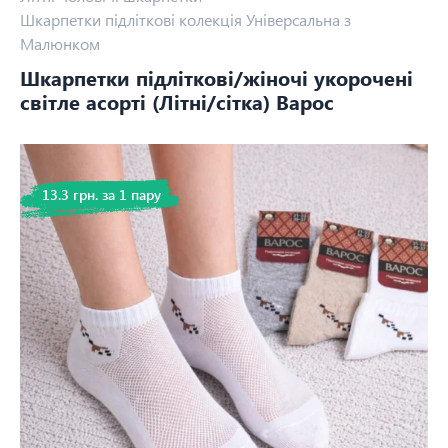
Шкарпетки підліткові колекція Універсальна з
Малюнком
Шкарпетки підліткові/жіночі укорочені
світле асорті (Літні/сітка) Варос
13.3 грн. за 1 пару