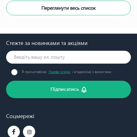
Переглянути весь список
Стежте за новинками та акціями
Я прочитав(ла)
Умови угоди
і згоден(на) з вимогами
Підписатись
Соцмережі