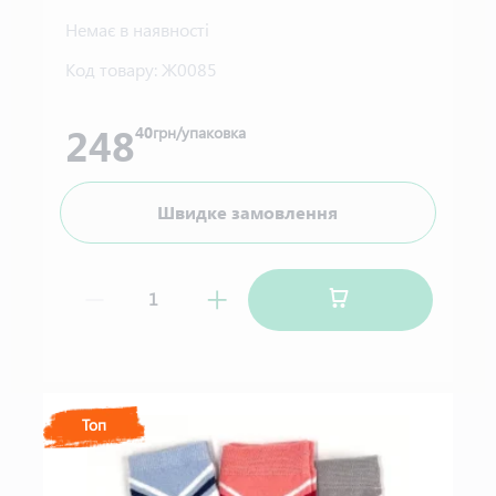
Немає в наявності
Код товару:
Ж0085
248
40
грн/упаковка
Швидке замовлення
Топ