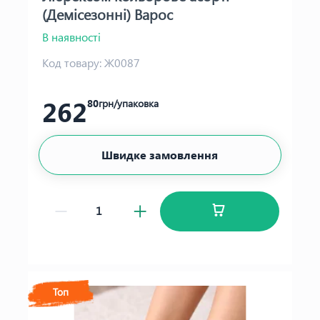
(Демісезонні) Варос
В наявності
Код товару:
Ж0087
262
80
грн/упаковка
Швидке замовлення
Топ