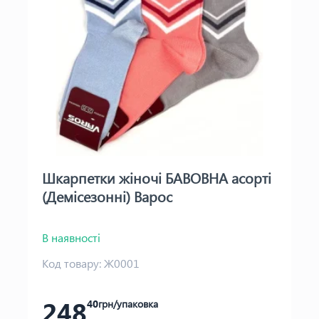
Шкарпетки жіночі БАВОВНА асорті
(Демісезонні) Варос
В наявності
Код товару:
Ж0001
248
40
грн/упаковка