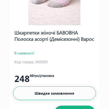
Шкарпетки жіночі БАВОВНА
Полоска асорті (Демісезонні) Варос
В наявності
Код товару:
Ж0089
248
40
грн/упаковка
Швидке замовлення