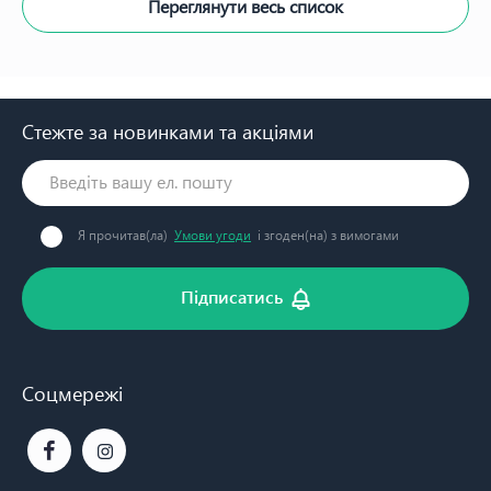
Переглянути весь список
Стежте за новинками та акціями
Я прочитав(ла)
Умови угоди
і згоден(на) з вимогами
Підписатись
Соцмережі