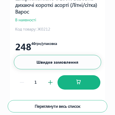
дихаючі короткі асорті (Літні/сітка)
Варос
В наявності
Код товару:
Ж0212
248
40
грн/упаковка
Швидке замовлення
Переглянути весь список