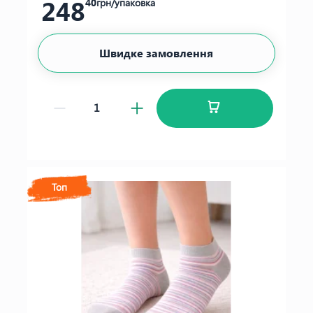
248
40
грн/упаковка
Швидке замовлення
Топ