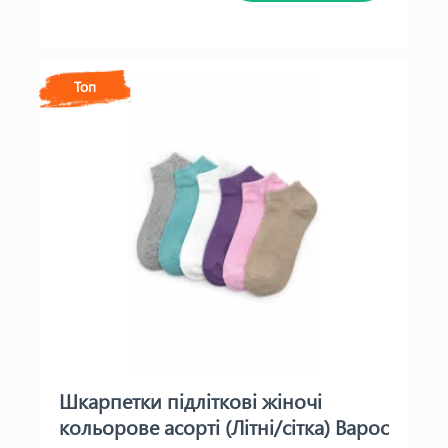
Топ
Шкарпетки підліткові жіночі
кольорове асорті (Літні/сітка) Варос