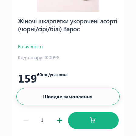
Жіночі шкарпетки укорочені асорті
(чорні/сірі/білі) Варос
В наявності
Код товару:
Ж0098
159
60
грн/упаковка
Швидке замовлення