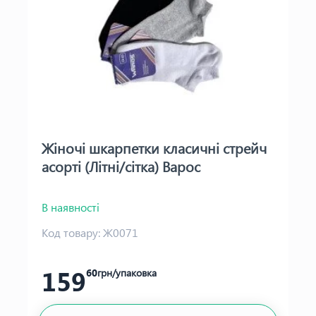
Жіночі шкарпетки класичні стрейч
асорті (Літні/сітка) Варос
В наявності
Код товару:
Ж0071
159
60
грн/упаковка