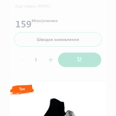
Код товару:
Ж0041
159
60
грн/упаковка
Швидке замовлення
Топ