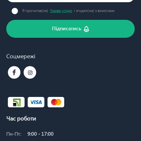
Я прочитав(ла)
Умови угоди
і згоден(на) з вимогами
Підписатись
Соцмережі
Час роботи
Пн-Пт:
9:00 - 17:00