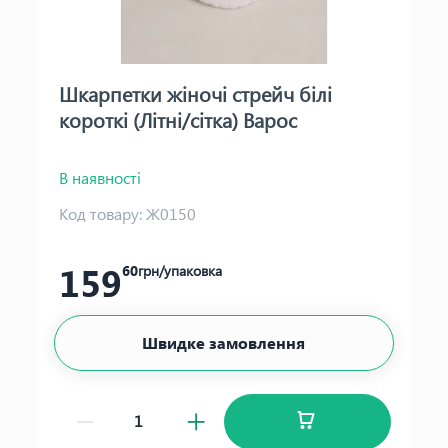
Шкарпетки жіночі стрейч білі
короткі (Літні/сітка) Варос
В наявності
Код товару:
Ж0150
159
60
грн/упаковка
Швидке замовлення