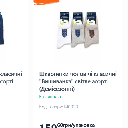
класичні
Шкарпетки чоловічі класичні
сорті
"Вишиванка" світле асорті
(Демісезонні)
В наявності
Код товару:
М0023
159
60
грн/упаковка