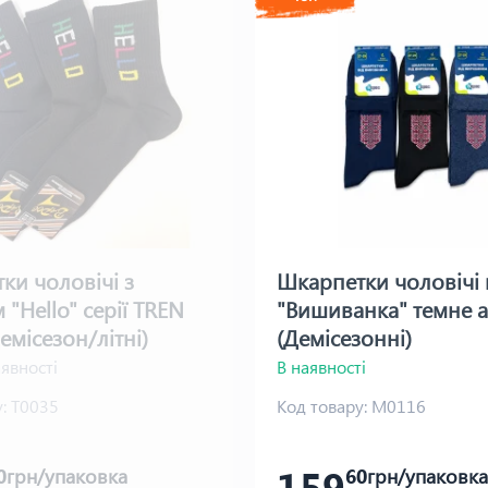
ки чоловічі з
Шкарпетки чоловічі 
"Hello" серії TREN
"Вишиванка" темне а
емісезон/літні)
(Демісезонні)
явності
В наявності
:
Т0035
Код товару:
М0116
159
0
грн/упаковка
60
грн/упаковка