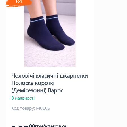
Топ
Чоловічі класичні шкарпетки
Полоска короткі
(Демісезонні) Варос
В наявності
Код товару:
М0106
00
грн/упаковка