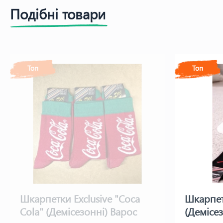
Подібні товари
Топ
Топ
Шкарпетки Exclusive "Coca
Шкарпет
Cola" (Демісезонні) Варос
(Демісе