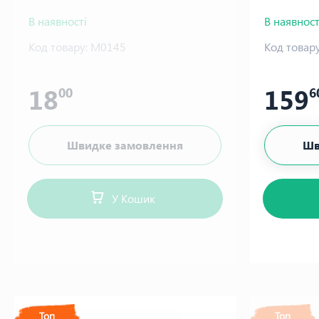
В наявності
В наявност
Код товару:
М0145
Код товару
18
159
00
6
Швидке замовлення
Шв
У Кошик
Топ
Топ