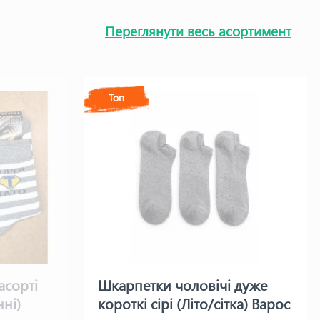
Переглянути весь асортимент
Топ
асорті
Шкарпетки чоловічі дуже
нні)
короткі сірі (Літо/сітка) Варос