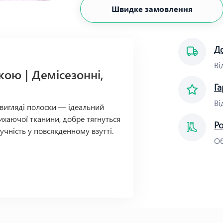
Швидке замовлення
До
Ві
кою | Демісезонні,
Га
Ві
вигляді полоски — ідеальний
дихаючої тканини, добре тягнуться
Р
учність у повсякденному взутті.
Об