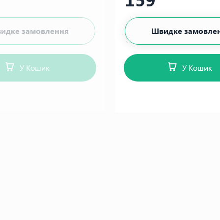
идке замовлення
Швидке замовле
У Кошик
У Кошик