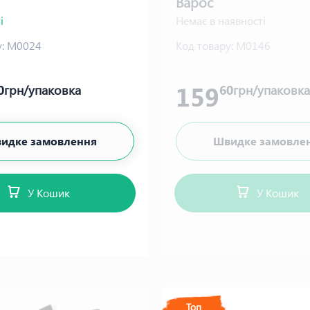
Варос
і
Немає в наявності
:
М0024
Код товару:
М0146
159
0
грн/упаковка
60
грн/упаковка
идке замовлення
Швидке замовле
У Кошик
У Кошик
Топ