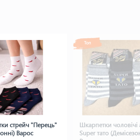
Топ
ки стрейч "Перець"
Шкарпетки чоловічі 
зонні) Варос
Super тато (Демісезо