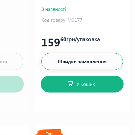
В наявності
Код товару:
М0177
159
60
грн/упаковка
ння
Швидке замовлення
У Кошик
Топ