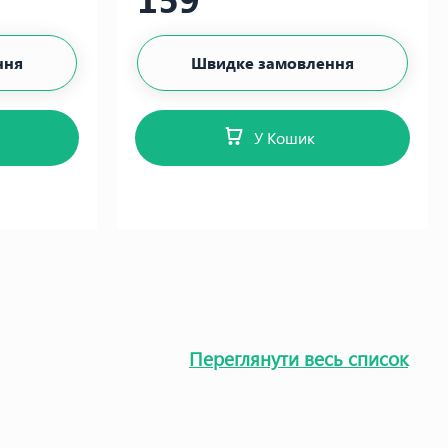
ння
Швидке замовлення
У Кошик
Переглянути весь список