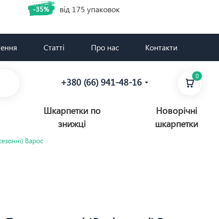
від 175 упаковок
-35%
нення
Статті
Про нас
Контакти
0
+380 (66) 941-48-16
Шкарпетки по
Новорічні
знижці
шкарпетки
сезонні) Варос