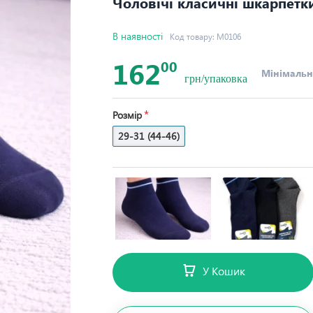
Чоловічі класичні шкарпетки
В наявності
Код товару:
М0106
162
00
Мінімальн
грн/упаковка
Розмір
29-31 (44-46)
У Кошик