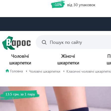
від 30 упаковок
-10%
Чоловічі
Жіночі
П
шкарпетки
шкарпетки
ш
Чоловічі шкарпетки
Класичні чоловічі шкарпет
13.5 грн. за 1 пару