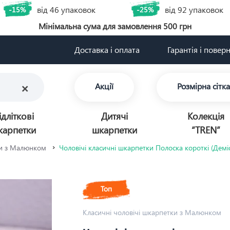
від 46 упаковок
від 92 упаковок
-15%
-25%
Мінімальна сума для замовлення 500 грн
Доставка і оплата
Гарантія і повер
×
Акції
Розмірна сітка
ідліткові
Дитячі
Колекція
карпетки
шкарпетки
“TREN”
ки з Малюнком
Чоловічі класичні шкарпетки Полоска короткі (Демі
Топ
Класичні чоловічі шкарпетки з Малюнком