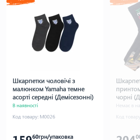
Шкарпетки чоловічі з
Шкарпет
малюнком Yamaha темне
принтом 
асорті середні (Демісезонні)
чорні (Д
Варос
Варос
В наявності
Немає в на
Код товару:
М0026
Код товару
159
204
60
грн/упаковка
0